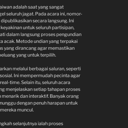
aiwan adalah saat yang sangat
el seluruh jagat. Pada acara ini, nomor-
dipublikasikan secara langsung. Ini
keyakinan untuk seluruh partisipan,
ti dalam langsung proses pengundian
rta acak. Metode undian yang terpakai
sus yang dirancang agar memastikan
luang yang untuk terpilih.
arkan melalui berbagai saluran, seperti
sosial. Ini mempermudah pecinta agar
al-time. Selain itu, seluruh acara
ng menjelaskan setiap tahapan proses
 menarik dan interaktif. Banyak orang
enunggu dengan penuh harapan untuk
 mereka muncul.
gkah selanjutnya ialah proses