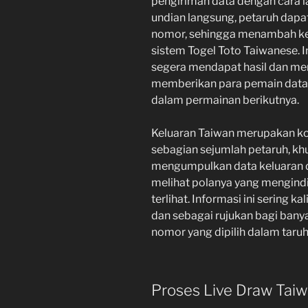
pengiriman data dengan cara 
undian langsung, petaruh dapa
nomor, sehingga menambah ke
sistem Togel Toto Taiwanese. 
segera mendapat hasil dan me
memberikan para pemain data 
dalam permainan berikutnya.
Keluaran Taiwan merupakan ko
sebagian sejumlah petaruh, kh
mengumpulkan data keluaran da
melihat polanya yang mengind
terlihat. Informasi ini sering 
dan sebagai rujukan bagi ban
nomor yang dipilih dalam taru
Proses Live Draw Tai