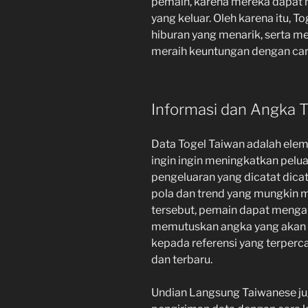
pemain, karena mereka dapat
yang keluar. Oleh karena itu, T
hiburan yang menarik, serta 
meraih keuntungan dengan ca
Informasi dan Angka 
Data Togel Taiwan adalah elem
ingin ingin meningkatkan peluan
pengeluaran yang dicatat dica
pola dan trend yang mungkin mu
tersebut, pemain dapat mengam
memutuskan angka yang akan m
kepada referensi yang terperc
dan terbaru.
Undian Langsung Taiwanese j