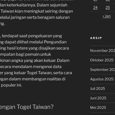
an keterkaitannya. Dalam sejumlah
24
25
l Taiwan kian meningkat seiring dengan
« Jan
lalui jaringan serta beragam saluran
ng.
i, terdapat saat pengeluaran yang
ARSIP
ang dapat dilihat melalui Pengundian
g hasil lotere yang disajikan secara
November 20
sempatan bagi pemain untuk
Oktober 2025
kinan angka yang akan keluar. Dalam
as secara mendalam mengenai data
September 20
r yang keluar Togel Taiwan, serta cara
ungan dalam membangun realitas di
Agustus 2025
populer ini.
Juli 2025
Juni 2025
engan Togel Taiwan?
Mei 2025