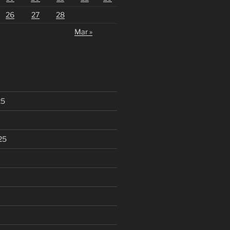
26
27
28
Mar »
25
25