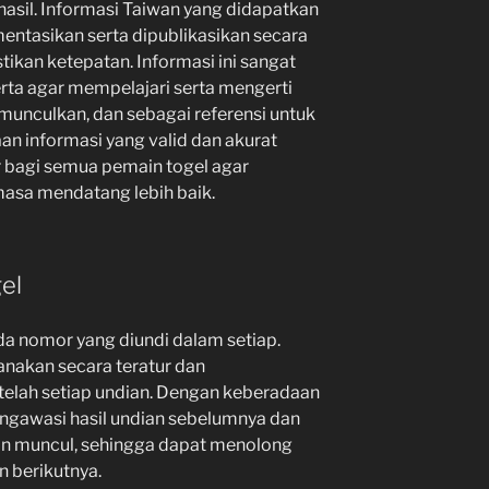
hasil. Informasi Taiwan yang didapatkan
mentasikan serta dipublikasikan secara
kan ketepatan. Informasi ini sangat
erta agar mempelajari serta mengerti
unculkan, dan sebagai referensi untuk
aan informasi yang valid dan akurat
r bagi semua pemain togel agar
masa mendatang lebih baik.
el
da nomor yang diundi dalam setiap.
sanakan secara teratur dan
etelah setiap undian. Dengan keberadaan
engawasi hasil undian sebelumnya dan
in muncul, sehingga dapat menolong
n berikutnya.