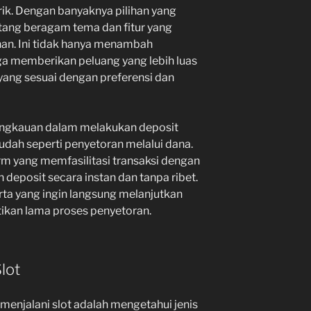
ik. Dengan banyaknya pilihan yang
tang beragam tema dan fitur yang
nan. Ini tidak hanya menambah
ga memberikan peluang yang lebih luas
ng sesuai dengan preferensi dan
jangkauan dalam melakukan deposit
ah seperti penyetoran melalui dana.
 yang memfasilitasi transaksi dengan
deposit secara instan dan tanpa ribet.
rta yang ingin langsung melanjutkan
ikan lama proses penyetoran.
lot
 menjalani slot adalah mengetahui jenis