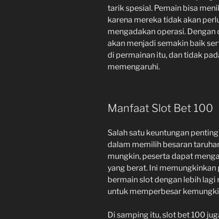
tarik spesial. Pemain bisa meni
karena mereka tidak akan per
mengadakan operasi. Dengan 
akan menjadi semakin baik ser
di permainan itu, dan tidak pa
memengaruhi.
Manfaat Slot Bet 100
Salah satu keuntungan penting d
dalam memilih besaran taruhan
mungkin, peserta dapat meng
yang berat. Ini memungkinka
bermain slot dengan lebih lagi
untuk memperbesar kemungki
Di samping itu, slot bet 100 j