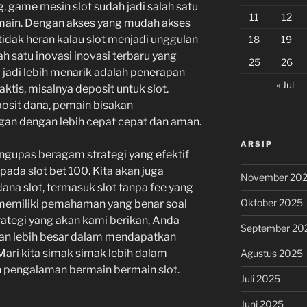
g, game mesin slot sudah jadi salah satu
11
12
main. Dengan akses yang mudah akses
 tidak heran kalau slot menjadi unggulan
18
19
lah satu inovasi inovasi terbaru yang
25
26
jadi lebih menarik adalah penerapan
« Jul
ktis, misalnya deposit untuk slot.
sit dana, pemain bisakan
gan dengan lebih cepat cepat dan aman.
ARSIP
mengupas beragam strategi yang efektif
ada slot bet 100. Kita akan juga
November 20
dana slot, termasuk slot tanpa fee yang
Oktober 2025
 memiliki pemahaman yang benar soal
trategi yang akan kami berikan, Anda
September 20
n lebih besar dalam mendapatkan
ari kita simak simak lebih dalam
Agustus 2025
 pengalaman bermain bermain slot.
Juli 2025
Juni 2025