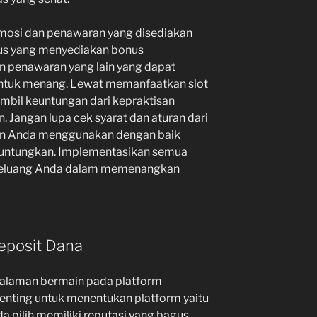
omosi dan penawaran yang disediakan
itus yang menyediakan bonus
an penawaran yang lain yang dapat
tuk menang. Lewat memanfaatkan slot
mbil keuntungan dari kepraktisan
. Jangan lupa cek syarat dan aturan dari
an Anda menggunakan dengan baik
guntungkan. Implementasikan semua
 peluang Anda dalam memenangkan
eposit Dana
alaman bermain pada platform
penting untuk menentukan platform yaitu
nda pilih memiliki reputasi yang bagus