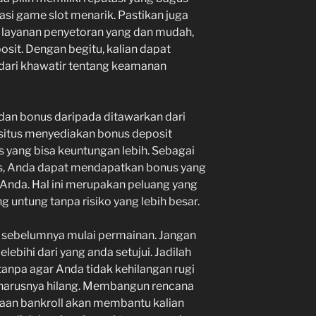
si game slot menarik. Pastikan juga
si layanan penyetoran yang dan mudah,
sit. Dengan begitu, kalian dapat
ari khawatir tentang keamanan
dan bonus daripada ditawarkan dari
t situs menyediakan bonus deposit
s yang bisa keuntungan lebih. Sebagai
tus, Anda dapat mendapatkan bonus yang
Anda. Hal ini merupakan peluang yang
 untung tanpa risiko yang lebih besar.
l sebelumnya mulai permainan. Jangan
ebihi dari yang anda setujui. Jadilah
anpa agar Anda tidak kehilangan rugi
eharusnya hilang. Membangun rencana
aan bankroll akan membantu kalian