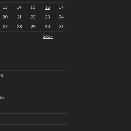
13
14
15
16
17
20
21
22
23
24
27
28
29
30
31
Sep »
25
25