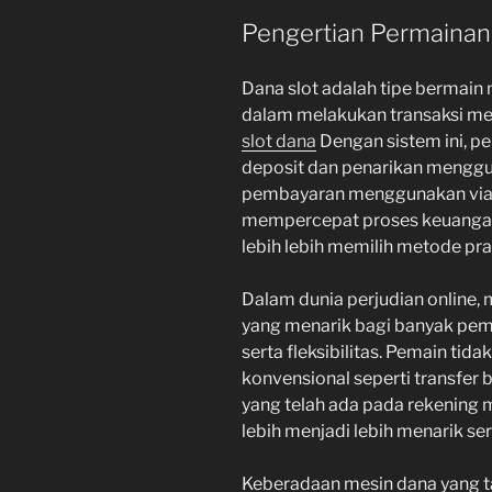
Pengertian Permainan
Dana slot adalah tipe bermai
dalam melakukan transaksi m
slot dana
Dengan sistem ini, 
deposit dan penarikan menggu
pembayaran menggunakan via d
mempercepat proses keuangan
lebih lebih memilih metode prak
Dalam dunia perjudian online,
yang menarik bagi banyak pema
serta fleksibilitas. Pemain tid
konvensional seperti transfer
yang telah ada pada rekening 
lebih menjadi lebih menarik s
Keberadaan mesin dana yang t