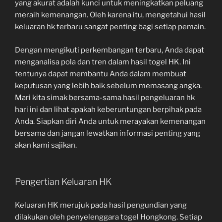
yang akurat adalah kunci untuk meningkatkan peluang
meraih kemenangan. Oleh karena itu, mengetahui hasil
keluaran hk terbaru sangat penting bagi setiap pemain.
Dengan mengikuti perkembangan terbaru, Anda dapat
menganalisa pola dan tren dalam hasil togel HK. Ini
tentunya dapat membantu Anda dalam membuat
keputusan yang lebih baik sebelum memasang angka.
Mari kita simak bersama-sama hasil pengeluaran hk
hari ini dan lihat apakah keberuntungan berpihak pada
Anda. Siapkan diri Anda untuk merayakan kemenangan
bersama dan jangan lewatkan informasi penting yang
akan kami sajikan.
Pengertian Keluaran HK
Keluaran HK merujuk pada hasil pengundian yang
dilakukan oleh penyelenggara togel Hongkong. Setiap