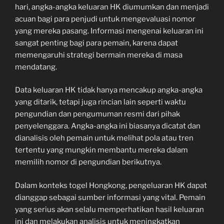
hari, angka-angka keluaran HK diumumkan dan menjadi
acuan bagi para penjudi untuk mengevaluasi nomor
yang mereka pasang. Informasi mengenai keluaran ini
sangat penting bagi para pemain, karena dapat
memengaruhi strategi bermain mereka di masa
mendatang.
Data keluaran HK tidak hanya mencakup angka-angka
yang ditarik, tetapi juga rincian lain seperti waktu
pengundian dan pengumuman resmi dari pihak
penyelenggara. Angka-angka ini biasanya dicatat dan
dianalisis oleh pemain untuk melihat pola atau tren
tertentu yang mungkin membantu mereka dalam
memilih nomor di pengundian berikutnya.
Dalam konteks togel Hongkong, pengeluaran HK dapat
dianggap sebagai sumber informasi yang vital. Pemain
yang serius akan selalu memperhatikan hasil keluaran
ini dan melakukan analisis untuk meningkatkan