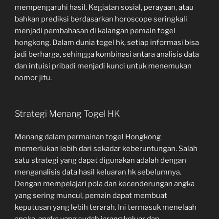
mempengaruhi hasil. Kegiatan sosial, perayaan, atau
bahkan prediksi berdasarkan horoscope seringkali
menjadi pembahasan di kalangan pemain togel
hongkong. Dalam dunia togel hk, setiap informasi bisa
jadi berharga, sehingga kombinasi antara analisis data
dan intuisi pribadi menjadi kunci untuk menemukan
nomor jitu.
Strategi Menang Togel HK
Menang dalam permainan togel Hongkong
memerlukan lebih dari sekadar keberuntungan. Salah
satu strategi yang dapat digunakan adalah dengan
menganalisis data hasil keluaran hk sebelumnya.
Dengan mempelajari pola dan kecenderungan angka
yang sering muncul, pemain dapat membuat
keputusan yang lebih terarah. Ini termasuk menelaah
angka-angka yang sudah jarang keluar dan