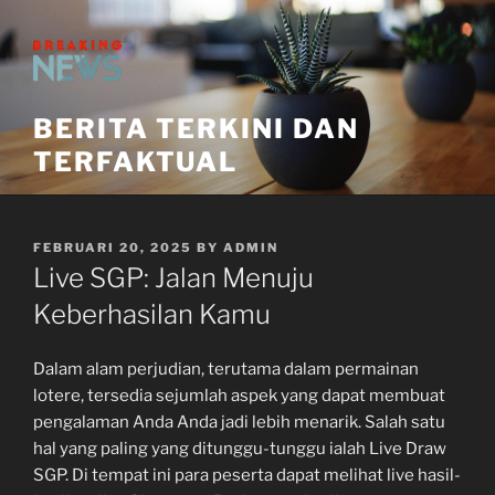
Skip
to
content
BERITA TERKINI DAN
TERFAKTUAL
POSTED
FEBRUARI 20, 2025
BY
ADMIN
ON
Live SGP: Jalan Menuju
Keberhasilan Kamu
Dalam alam perjudian, terutama dalam permainan
lotere, tersedia sejumlah aspek yang dapat membuat
pengalaman Anda Anda jadi lebih menarik. Salah satu
hal yang paling yang ditunggu-tunggu ialah Live Draw
SGP. Di tempat ini para peserta dapat melihat live hasil-