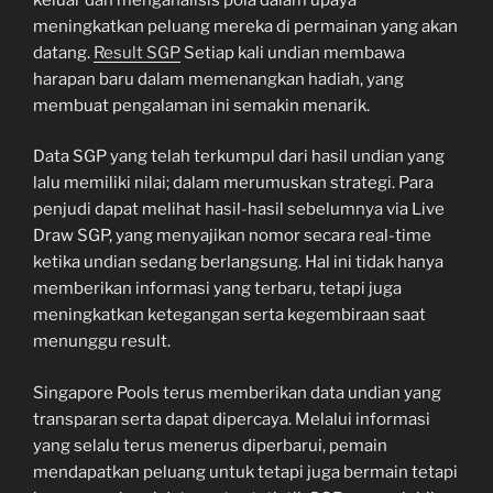
meningkatkan peluang mereka di permainan yang akan
datang.
Result SGP
Setiap kali undian membawa
harapan baru dalam memenangkan hadiah, yang
membuat pengalaman ini semakin menarik.
Data SGP yang telah terkumpul dari hasil undian yang
lalu memiliki nilai; dalam merumuskan strategi. Para
penjudi dapat melihat hasil-hasil sebelumnya via Live
Draw SGP, yang menyajikan nomor secara real-time
ketika undian sedang berlangsung. Hal ini tidak hanya
memberikan informasi yang terbaru, tetapi juga
meningkatkan ketegangan serta kegembiraan saat
menunggu result.
Singapore Pools terus memberikan data undian yang
transparan serta dapat dipercaya. Melalui informasi
yang selalu terus menerus diperbarui, pemain
mendapatkan peluang untuk tetapi juga bermain tetapi