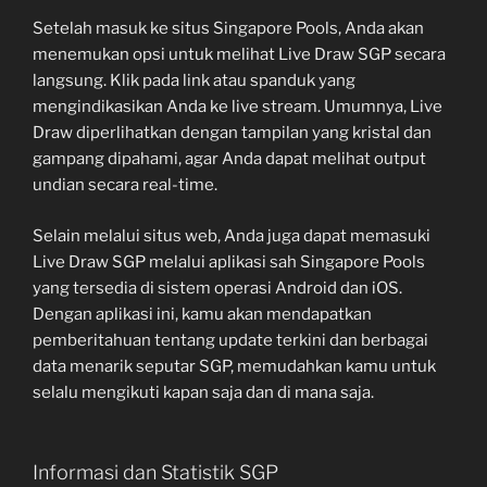
Setelah masuk ke situs Singapore Pools, Anda akan
menemukan opsi untuk melihat Live Draw SGP secara
langsung. Klik pada link atau spanduk yang
mengindikasikan Anda ke live stream. Umumnya, Live
Draw diperlihatkan dengan tampilan yang kristal dan
gampang dipahami, agar Anda dapat melihat output
undian secara real-time.
Selain melalui situs web, Anda juga dapat memasuki
Live Draw SGP melalui aplikasi sah Singapore Pools
yang tersedia di sistem operasi Android dan iOS.
Dengan aplikasi ini, kamu akan mendapatkan
pemberitahuan tentang update terkini dan berbagai
data menarik seputar SGP, memudahkan kamu untuk
selalu mengikuti kapan saja dan di mana saja.
Informasi dan Statistik SGP