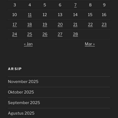
3
4
5
6
7
8
9
10
11
12
13
14
15
16
17
18
19
20
21
22
23
24
25
26
27
28
« Jan
Mar »
ARSIP
November 2025
Oktober 2025
September 2025
Agustus 2025