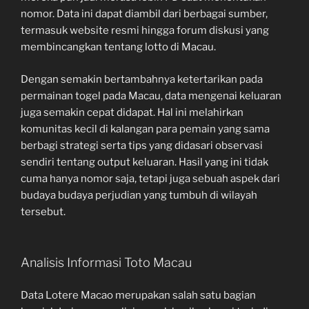
nomor. Data ini dapat diambil dari berbagai sumber,
termasuk website resmi hingga forum diskusi yang
membincangkan tentang lotto di Macau.
Dengan semakin bertambahnya ketertarikan pada
permainan togel pada Macau, data mengenai keluaran
juga semakin cepat didapat. Hal ini melahirkan
komunitas kecil di kalangan para pemain yang sama
berbagi strategi serta tips yang didasari observasi
sendiri tentang output keluaran. Hasil yang ini tidak
cuma hanya nomor saja, tetapi juga sebuah aspek dari
budaya budaya perjudian yang tumbuh di wilayah
tersebut.
Analisis Informasi Toto Macau
Data Lotere Macao merupakan salah satu bagian