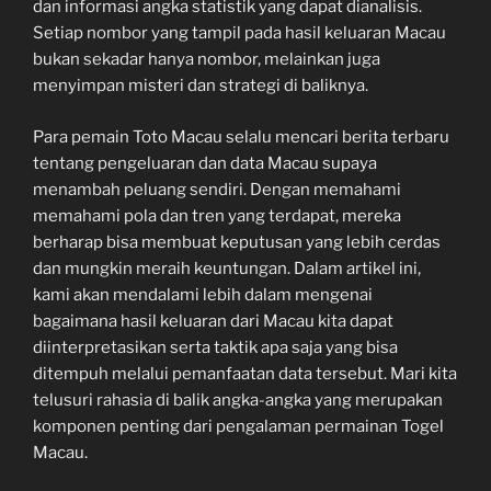
dan informasi angka statistik yang dapat dianalisis.
Setiap nombor yang tampil pada hasil keluaran Macau
bukan sekadar hanya nombor, melainkan juga
menyimpan misteri dan strategi di baliknya.
Para pemain Toto Macau selalu mencari berita terbaru
tentang pengeluaran dan data Macau supaya
menambah peluang sendiri. Dengan memahami
memahami pola dan tren yang terdapat, mereka
berharap bisa membuat keputusan yang lebih cerdas
dan mungkin meraih keuntungan. Dalam artikel ini,
kami akan mendalami lebih dalam mengenai
bagaimana hasil keluaran dari Macau kita dapat
diinterpretasikan serta taktik apa saja yang bisa
ditempuh melalui pemanfaatan data tersebut. Mari kita
telusuri rahasia di balik angka-angka yang merupakan
komponen penting dari pengalaman permainan Togel
Macau.