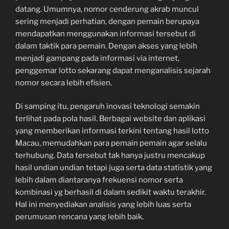
datang. Umumnya, nomor cenderung akrab muncul
sering menjadi perhatian, dengan pemain berupaya
mendapatkan menggunakan informasi tersebut di
dalam taktik para pemain. Dengan akses yang lebih
menjadi gampang pada informasi via internet,
penggemar lotto sekarang dapat menganalisis sejarah
nomor secara lebih efisien.
Di samping itu, pengaruh inovasi teknologi semakin
terlihat pada pola hasil. Berbagai website dan aplikasi
yang memberikan informasi terkini tentang hasil lotto
Macau, memudahkan para pemain pemain agar selalu
terhubung. Data tersebut tak hanya justru mencakup
hasil undian undian tetapi juga serta data statistik yang
lebih dalam diantaranya frekuensi nomor serta
kombinasi yg berhasil di dalam sedikit waktu terakhir.
Hal ini menyediakan analisis yang lebih luas serta
perumusan rencana yang lebih baik.