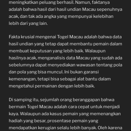
meningkatkan peluang berhasil. Namun, faktanya
adalah bahwa hasil dari hasil undian Macau sepenuhnya
acak, dan tak ada angka yang mempunyai kelebihan
lebih dari yang lain.
Fakta krusial mengenai Togel Macau adalah bahwa data
hasil undian yang tetap dapat membantu pemain dalam
membuat keputusan yang lebih baik. Walaupun
hasilnya acak, menganalisis data Macau yang sudah ada
sebelumnya dapat menyediakan wawasan tentang pola
dan pola yang bisa muncul. Ini bukan garansi
kemenangan, tetapi bisa sebagai alat bantu dalam
mengetahui permainan dengan lebih baik.
Di samping itu, sejumlah orang beranggapan bahwa
bermain Togel Macau adalah cara cepat untuk menjadi
kaya. Walaupun ada kasus pemain yang memenangkan
hadiah yang besar, prosentase pemain yang
mendapatkan kerugian selalu lebih banyak. Oleh karena