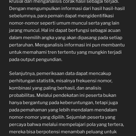
krusial dari menganalisis corak hasil sebagai terjadi.
Dengan mengumpulkan informasi dari hasil hasil-hasil
sebelumnya, para pemain dapat mengidentifikasi
nomor-nomor seperti umum muncul serta yang lain
jarang muncul. Hal ini dapat berfungsi sebagai acuan
dalam memilih angka yang akan dipasang pada setiap
pertaruhan. Menganalisis informasi ini pun membantu
untuk memahami tren tertentu yang mungkin terjadi
pada output pengundian.
Selanjutnya, pemeriksaan data dapat mencakup
perhitungan statistik, misalnya frekuensi nomor,
kombinasi yang paling berhasil, dan analisis
probabilitas. Melalui pendekatan ini peserta bukan
hanya bergantung pada keberuntungan, tetapi juga
pada pemahaman yang lebih mendalam mendalam
nomor-nomor yang dipilih. Sejumlah peserta yang
percaya bahwa melalui mempelajari pola yang tertera,
mereka bisa berpotensi menambah peluang untuk