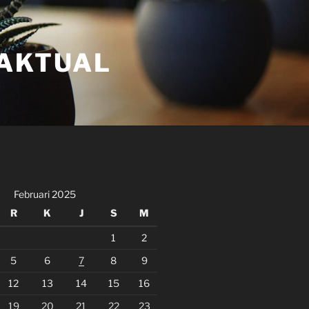
FAKTUAL
Februari 2025
R
K
J
S
M
1
2
5
6
7
8
9
12
13
14
15
16
19
20
21
22
23