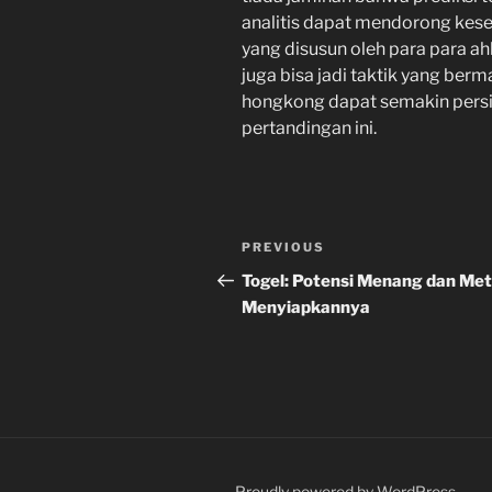
analitis dapat mendorong kese
yang disusun oleh para para a
juga bisa jadi taktik yang ber
hongkong dapat semakin pers
pertandingan ini.
Navigasi
Previous
PREVIOUS
pos
Post
Togel: Potensi Menang dan Me
Menyiapkannya
Proudly powered by WordPress