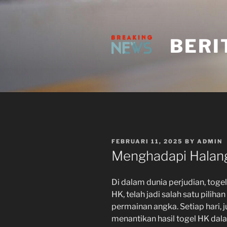
Skip
to
content
BERI
POSTED
FEBRUARI 11, 2025
BY
ADMIN
ON
Menghadapi Halang
Di dalam dunia perjudian, toge
HK, telah jadi salah satu piliha
permainan angka. Setiap hari, 
menantikan hasil togel HK dal