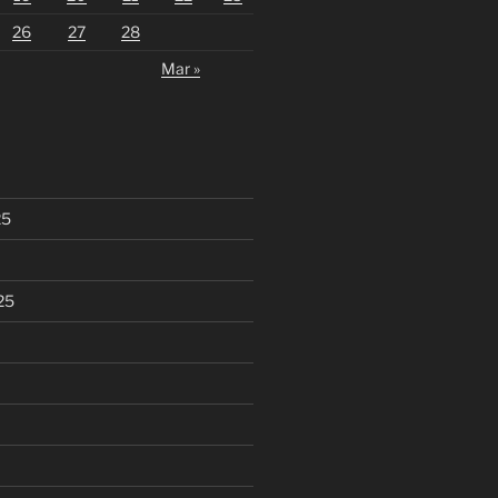
26
27
28
Mar »
25
25