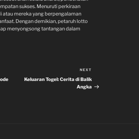
mpatan sukses. Menuruti perkiraan
hli atau mereka yang berpengalaman
manfaat. Dengan demikian, petaruh lotto
iap menyongsong tantangan dalam
NEXT
Next
Post
tode
Keluaran Togel: Cerita di Balik
Angka