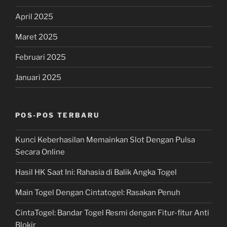
April 2025
Maret 2025
Februari 2025
Januari 2025
POS-POS TERBARU
Kunci Keberhasilan Memainkan Slot Dengan Pulsa
Secara Online
Hasil HK Saat Ini: Rahasia di Balik Angka Togel
Main Togel Dengan Cintatogel: Rasakan Penuh
CintaTogel: Bandar Togel Resmi dengan Fitur-fitur Anti
Blokir