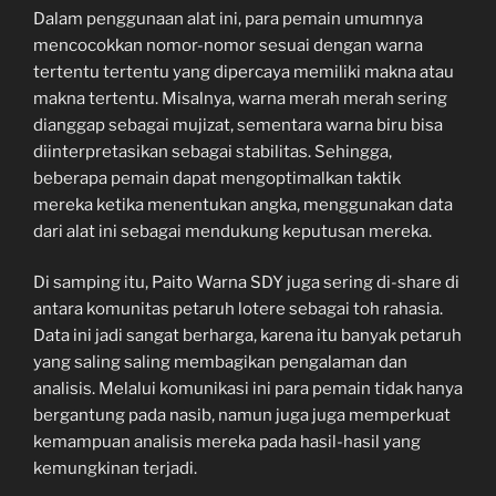
Dalam penggunaan alat ini, para pemain umumnya
mencocokkan nomor-nomor sesuai dengan warna
tertentu tertentu yang dipercaya memiliki makna atau
makna tertentu. Misalnya, warna merah merah sering
dianggap sebagai mujizat, sementara warna biru bisa
diinterpretasikan sebagai stabilitas. Sehingga,
beberapa pemain dapat mengoptimalkan taktik
mereka ketika menentukan angka, menggunakan data
dari alat ini sebagai mendukung keputusan mereka.
Di samping itu, Paito Warna SDY juga sering di-share di
antara komunitas petaruh lotere sebagai toh rahasia.
Data ini jadi sangat berharga, karena itu banyak petaruh
yang saling saling membagikan pengalaman dan
analisis. Melalui komunikasi ini para pemain tidak hanya
bergantung pada nasib, namun juga juga memperkuat
kemampuan analisis mereka pada hasil-hasil yang
kemungkinan terjadi.