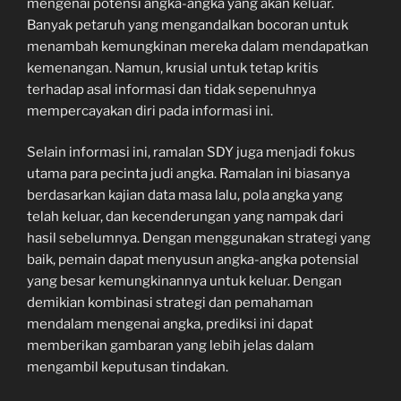
mengenai potensi angka-angka yang akan keluar.
Banyak petaruh yang mengandalkan bocoran untuk
menambah kemungkinan mereka dalam mendapatkan
kemenangan. Namun, krusial untuk tetap kritis
terhadap asal informasi dan tidak sepenuhnya
mempercayakan diri pada informasi ini.
Selain informasi ini, ramalan SDY juga menjadi fokus
utama para pecinta judi angka. Ramalan ini biasanya
berdasarkan kajian data masa lalu, pola angka yang
telah keluar, dan kecenderungan yang nampak dari
hasil sebelumnya. Dengan menggunakan strategi yang
baik, pemain dapat menyusun angka-angka potensial
yang besar kemungkinannya untuk keluar. Dengan
demikian kombinasi strategi dan pemahaman
mendalam mengenai angka, prediksi ini dapat
memberikan gambaran yang lebih jelas dalam
mengambil keputusan tindakan.