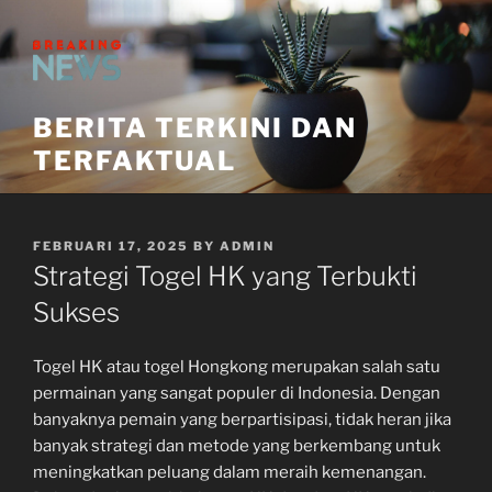
Skip
to
content
BERITA TERKINI DAN
TERFAKTUAL
POSTED
FEBRUARI 17, 2025
BY
ADMIN
ON
Strategi Togel HK yang Terbukti
Sukses
Togel HK atau togel Hongkong merupakan salah satu
permainan yang sangat populer di Indonesia. Dengan
banyaknya pemain yang berpartisipasi, tidak heran jika
banyak strategi dan metode yang berkembang untuk
meningkatkan peluang dalam meraih kemenangan.