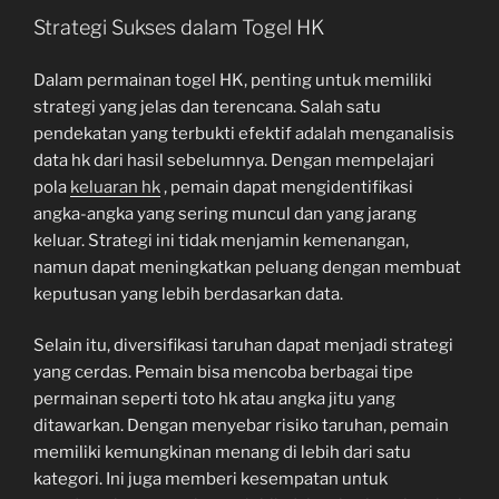
Strategi Sukses dalam Togel HK
Dalam permainan togel HK, penting untuk memiliki
strategi yang jelas dan terencana. Salah satu
pendekatan yang terbukti efektif adalah menganalisis
data hk dari hasil sebelumnya. Dengan mempelajari
pola
keluaran hk
, pemain dapat mengidentifikasi
angka-angka yang sering muncul dan yang jarang
keluar. Strategi ini tidak menjamin kemenangan,
namun dapat meningkatkan peluang dengan membuat
keputusan yang lebih berdasarkan data.
Selain itu, diversifikasi taruhan dapat menjadi strategi
yang cerdas. Pemain bisa mencoba berbagai tipe
permainan seperti toto hk atau angka jitu yang
ditawarkan. Dengan menyebar risiko taruhan, pemain
memiliki kemungkinan menang di lebih dari satu
kategori. Ini juga memberi kesempatan untuk