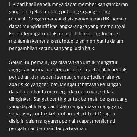
HK dari hasil sebelumnya dapat memberikan gambaran
yang lebih jelas tentang pola angka yang sering
muncul. Dengan menganalisis pengeluaran HK, pemain
dapat mengidentifikasi angka-angka yang mempunyai
kecenderungan untuk muncul lebih sering. Ini tidak
menjamin kemenangan, tetapi bisa membantu dalam
pengambilan keputusan yang lebih baik.
Selain itu, pemain juga disarankan untuk mengatur
anggaran permainan dengan bijak. Togel adalah bentuk
perjudian, dan seperti semua jenis perjudian lainnya,
ada risiko yang terlibat. Mengatur batasan keuangan
dapat membantu mencegah kerugian yang tidak
diinginkan. Sangat penting untuk bermain dengan uang
yang dapat hilang dan tidak menggunakan uang yang
seharusnya untuk kebutuhan sehari-hari. Dengan
disiplin dalam anggaran, pemain dapat menikmati
pengalaman bermain tanpa tekanan.