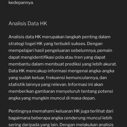
kedepannya.
Analisis Data HK
Analisis data HK merupakan langkah penting dalam
strategi togel HK yang terbukti sukses. Dengan
mempelajari hasil pengeluaran sebelumnya, pemain
dapat mengidentifikasi pola atau tren yang dapat
membantu dalam membuat prediksi yang lebih akurat.
Data HK mencakup informasi mengenai angka-angka
yang sudah keluar, frekuensi kemunculannya, dan
statistik lainnya yang relevan. Informasi ini akan
memberikan gambaran menyeluruh tentang potensi
angka yang mungkin muncul di masa depan.
Pentingnya memahami keluaran HK juga terlihat dari
bagaimana beberapa angka cenderung muncul lebih
sering daripada yang lain. Dengan melakukan analisis