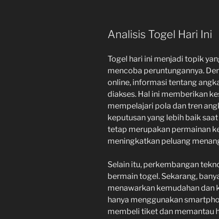
Analisis Togel Hari Ini
Togel hari ini menjadi topik y
mencoba peruntungannya. Den
online, informasi tentang ang
diakses. Hal ini memberikan k
mempelajari pola dan tren an
keputusan yang lebih baik saa
tetap merupakan permainan keb
meningkatkan peluang menan
Selain itu, perkembangan tekn
bermain togel. Sekarang, banya
menawarkan kemudahan dan k
hanya menggunakan smartphon
membeli tiket dan memantau ha