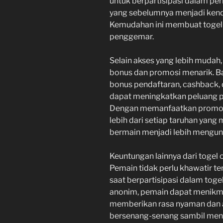
untuk berpartisipasi dalam pe
yang sebelumnya menjadi kenda
Kemudahan ini membuat togel 
penggemar.
Selain akses yang lebih mudah,
bonus dan promosi menarik. B
bonus pendaftaran, cashback, 
dapat meningkatkan peluang p
Dengan memanfaatkan promosi 
lebih dari setiap taruhan ya
bermain menjadi lebih mengun
Keuntungan lainnya dari togel o
Pemain tidak perlu khawatir t
saat berpartisipasi dalam toge
anonim, pemain dapat menikmat
memberikan rasa nyaman dan 
bersenang-senang sambil meng