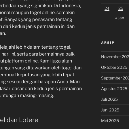
rbedaan yang signifikan. Di Indonesia,
24
25
sional maupun togel online, semakin
« Jan
t. Banyak yang penasaran tentang
 dari kedua jenis permainan ini dan
an.
ARSIP
jelajahi lebih dalam tentang togel,
ari ini, serta cara bermainnya baik
November 20
i platform online. Kami juga akan
Oktober 2025
ngan yang ditawarkan oleh togel dan
embuat keputusan yang lebih tepat
September 20
ang sesuai dengan harapan Anda. Mari
asar-dasar dari kedua jenis permainan
Agustus 2025
euntungan masing-masing.
Juli 2025
Juni 2025
el dan Lotere
Mei 2025