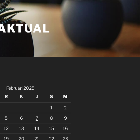
FAKTUAL
Februari 2025
R
K
J
S
M
1
2
5
6
7
8
9
12
13
14
15
16
19
20
21
22
23