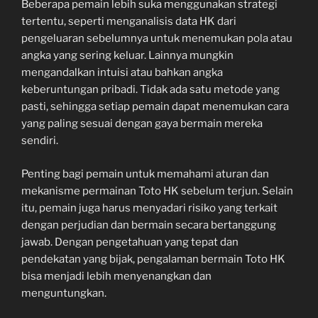
Beberapa pemain lebih suka menggunakan strategi
tertentu, seperti menganalisis data HK dari
pengeluaran sebelumnya untuk menemukan pola atau
angka yang sering keluar. Lainnya mungkin
mengandalkan intuisi atau bahkan angka
keberuntungan pribadi. Tidak ada satu metode yang
pasti, sehingga setiap pemain dapat menemukan cara
yang paling sesuai dengan gaya bermain mereka
sendiri.
Penting bagi pemain untuk memahami aturan dan
mekanisme permainan Toto HK sebelum terjun. Selain
itu, pemain juga harus menyadari risiko yang terkait
dengan perjudian dan bermain secara bertanggung
jawab. Dengan pengetahuan yang tepat dan
pendekatan yang bijak, pengalaman bermain Toto HK
bisa menjadi lebih menyenangkan dan
menguntungkan.