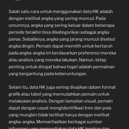
Salah satu cara untuk menggunakan data HK adalah
dengan melihat angka yang sering muncul. Pada
umumnya, angka yang sering keluar dalam beberapa
periode terakhir bisa dikategorikan sebagai angka
panas. Sebaliknya, angka yang jarang muncul disebut
angka dingin. Pemain dapat memilih untuk bertaruh
pada angka-angka ini berdasarkan preferensi mereka
atau analisis yang mereka lakukan. Namun, tetap
penting untuk diingat bahwa togel adalah permainan
yang bergantung pada keberuntungan.
Selain itu, data HK juga sering disajikan dalam format
grafik atau tabel yang memudahkan pemain untuk
melakukan analisis. Dengan tampilan visual, pemain
dapat dengan cepat mengidentifikasi tren dan pola
yang mungkin tidak terlihat hanya dengan melihat
angka-angka. Memanfaatkan berbagai sumber
informasi yang menyediakan data HK lengkap dan