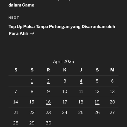
dalam Game
Next
NEXT
Post
Top Up Pulsa Tanpa Potongan yang Disarankan oleh
Para Ahli
April 2025
S
S
R
K
J
S
M
1
2
3
4
5
6
7
8
9
10
11
12
13
14
15
16
17
18
19
20
21
22
23
24
25
26
27
28
29
30