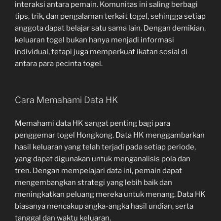
interaksi antara pemain. Komunitas ini saling berbagi
tips, trik, dan pengalaman terkait togel, sehingga setiap
anggota dapat belajar satu sama lain. Dengan demikian,
keluaran togel bukan hanya menjadi informasi
individual, tetapi juga memperkuat ikatan sosial di
antara para pecinta togel.
Cara Memahami Data HK
Memahami data HK sangat penting bagi para
penggemar togel Hongkong. Data HK menggambarkan
hasil keluaran yang telah terjadi pada setiap periode,
yang dapat digunakan untuk menganalisis pola dan
tren. Dengan mempelajari data ini, pemain dapat
mengembangkan strategi yang lebih baik dan
meningkatkan peluang mereka untuk menang. Data HK
biasanya mencakup angka-angka hasil undian, serta
tanggal dan waktu keluaran.