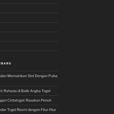
RBARU
silan Memainkan Slot Dengan Pulsa
ni: Rahasia di Balik Angka Togel
gan Cintatogel: Rasakan Penuh
dar Togel Resmi dengan Fitur-fitur