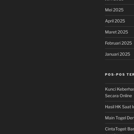
Mei 2025
April 2025
Maret 2025
Februari 2025
Januari 2025
POS-POS TE
Kunci Keberha
Secara Online
Hasil HK Saat I
Main Togel Den
CintaTogel: Ban