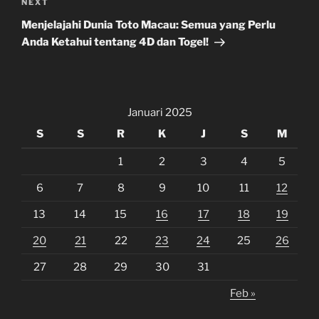
Next
NEXT
Post
Menjelajahi Dunia Toto Macau: Semua yang Perlu
Anda Ketahui tentang 4D dan Togel!
Januari 2025
S
S
R
K
J
S
M
1
2
3
4
5
6
7
8
9
10
11
12
13
14
15
16
17
18
19
20
21
22
23
24
25
26
27
28
29
30
31
Feb »