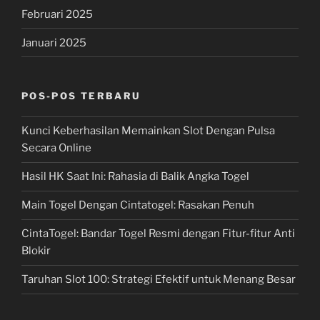
Februari 2025
Januari 2025
POS-POS TERBARU
Kunci Keberhasilan Memainkan Slot Dengan Pulsa
Secara Online
Hasil HK Saat Ini: Rahasia di Balik Angka Togel
Main Togel Dengan Cintatogel: Rasakan Penuh
CintaTogel: Bandar Togel Resmi dengan Fitur-fitur Anti
Blokir
Taruhan Slot 100: Strategi Efektif untuk Menang Besar