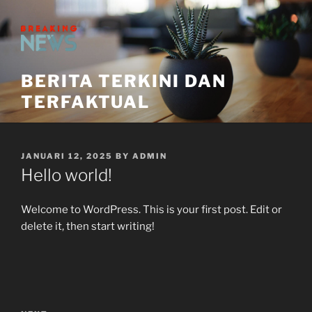
Skip
to
content
BERITA TERKINI DAN
TERFAKTUAL
POSTED
JANUARI 12, 2025
BY
ADMIN
ON
Hello world!
Welcome to WordPress. This is your first post. Edit or
delete it, then start writing!
Navigasi
pos