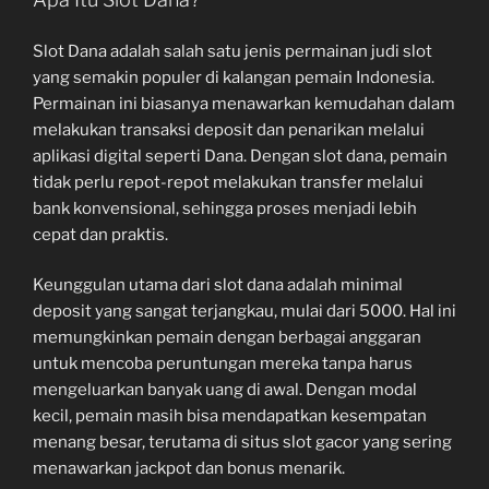
Slot Dana adalah salah satu jenis permainan judi slot
yang semakin populer di kalangan pemain Indonesia.
Permainan ini biasanya menawarkan kemudahan dalam
melakukan transaksi deposit dan penarikan melalui
aplikasi digital seperti Dana. Dengan slot dana, pemain
tidak perlu repot-repot melakukan transfer melalui
bank konvensional, sehingga proses menjadi lebih
cepat dan praktis.
Keunggulan utama dari slot dana adalah minimal
deposit yang sangat terjangkau, mulai dari 5000. Hal ini
memungkinkan pemain dengan berbagai anggaran
untuk mencoba peruntungan mereka tanpa harus
mengeluarkan banyak uang di awal. Dengan modal
kecil, pemain masih bisa mendapatkan kesempatan
menang besar, terutama di situs slot gacor yang sering
menawarkan jackpot dan bonus menarik.