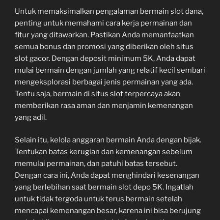
Untuk memaksimalkan pengalaman bermain slot dana,
penting untuk memahami cara kerja permainan dan
fitur yang ditawarkan. Pastikan Anda memanfaatkan
semua bonus dan promosi yang diberikan oleh situs
slot gacor. Dengan deposit minimum 5K, Anda dapat
mulai bermain dengan jumlah yang relatif kecil sembari
mengeksplorasi berbagai jenis permainan yang ada.
Tentu saja, bermain di situs slot terpercaya akan
memberikan rasa aman dan menjamin kemenangan
yang adil.
Selain itu, kelola anggaran bermain Anda dengan bijak.
Tentukan batas kerugian dan kemenangan sebelum
memulai permainan, dan patuhi batas tersebut.
Dengan cara ini, Anda dapat menghindari kesenangan
yang berlebihan saat bermain slot depo 5K. Ingatlah
untuk tidak tergoda untuk terus bermain setelah
mencapai kemenangan besar, karena ini bisa berujung