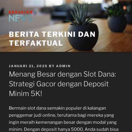
Skip
to
content
BERITA TERKINI DAN
TERFAKTUAL
POSTED
JANUARI 21, 2025
BY
ADMIN
ON
Menang Besar dengan Slot Dana:
Strategi Gacor dengan Deposit
Minim 5K!
Bermain slot dana semakin populer di kalangan
penggemar judi online, terutama bagi mereka yang
ingin meraih kemenangan besar dengan modal yang
minim. Dengan deposit hanya 5000, Anda sudah bisa