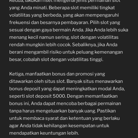
Kedua, lakukan riset mengenai jenis permainan slot
yang Anda minati. Beberapa slot memiliki tingkat
volatilitas yang berbeda, yang akan mempengaruhi
frekuensi dan besarnya pembayaran. Pilih slot yang
sesuai dengan gaya bermain Anda. Jika Anda lebih suka
menang kecil namun sering, slot dengan volatilitas
rendah mungkin lebih cocok. Sebaliknya, jika Anda
berani mengambil risiko untuk peluang kemenangan
besar, cobalah slot dengan volatilitas tinggi.
Ketiga, manfaatkan bonus dan promosi yang
ditawarkan oleh situs slot. Banyak situs menawarkan
bonus deposit yang dapat meningkatkan modal Anda,
seperti slot deposit 5000. Dengan memanfaatkan
bonus ini, Anda dapat mencoba berbagai permainan
tanpa harus mengeluarkan banyak uang. Pastikan
untuk membaca syarat dan ketentuan yang berlaku
agar Anda tidak kehilangan kesempatan untuk
mendapatkan keuntungan lebih.