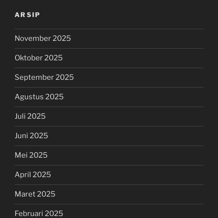
ARSIP
November 2025
Oktober 2025
September 2025
Agustus 2025
Juli 2025
Juni 2025
Mei 2025
April 2025
Maret 2025
Februari 2025