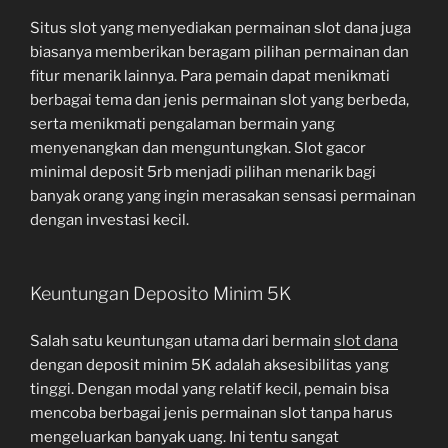
Situs slot yang menyediakan permainan slot dana juga
biasanya memberikan beragam pilihan permainan dan
fitur menarik lainnya. Para pemain dapat menikmati
berbagai tema dan jenis permainan slot yang berbeda,
serta menikmati pengalaman bermain yang
menyenangkan dan menguntungkan. Slot gacor
minimal deposit 5rb menjadi pilihan menarik bagi
banyak orang yang ingin merasakan sensasi permainan
dengan investasi kecil.
Keuntungan Deposito Minim 5K
Salah satu keuntungan utama dari bermain
slot dana
dengan deposit minim 5K adalah aksesibilitas yang
tinggi. Dengan modal yang relatif kecil, pemain bisa
mencoba berbagai jenis permainan slot tanpa harus
mengeluarkan banyak uang. Ini tentu sangat