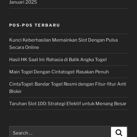
Januari 2025
POS-POS TERBARU
Kunci Keberhasilan Memainkan Slot Dengan Pulsa
Secara Online
Hasil HK Saat Ini: Rahasia di Balik Angka Togel
Main Togel Dengan Cintatogel: Rasakan Penuh
CintaTogel: Bandar Togel Resmi dengan Fitur-fitur Anti
Blokir
Taruhan Slot 100: Strategi Efektif untuk Menang Besar
Search
Search
for: