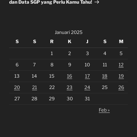
dan Data SGP yang Perlu Kamu Tahu!
Januari 2025
S
S
R
K
J
S
M
1
2
3
4
5
6
7
8
9
10
11
12
13
14
15
16
17
18
19
20
21
22
23
24
25
26
27
28
29
30
31
Feb »