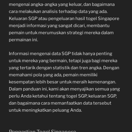
mengenai angka-angka yang keluar, dan bagaimana
cara melakukan analisis terhadap data yang ada.
Keluaran SGP atau pengeluaran hasil togel Singapore
menjadi informasi yang sangat dicari, membantu
pemain untuk merumuskan strategi mereka dalam
permainan ini.
Informasi mengenai data SGP tidak hanya penting
untuk mereka yang bermain, tetapi juga bagi mereka
yang tertarik dengan statistik dan tren angka. Dengan
memahami pola yang ada, pemain memiliki
kesempatan lebih besar untuk meraih kemenangan.
Dalam panduan ini, kami akan menyajikan semua yang
perlu Anda ketahui tentang togel SGP, keluaran SGP,
dan bagaimana cara memanfaatkan data tersebut
untuk meningkatkan peluang Anda.
Pengertian Togel Singapore