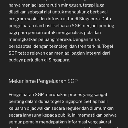
hanya menjadi acara rutin mingguan, tetapi juga
dijadikan sebagai alat untuk mendukung berbagai
program sosial dan infrastruktur di Singapura. Data
pengeluaran dan hasil keluaran SGP menjadi penting
bagi para pemain untuk menganalisis pola dan
meningkatkan peluang mereka. Dengan terus
beradaptasi dengan teknologi dan tren terkini, Togel
SGP tetap relevan dan menjadi bagian integral dari
budaya perjudian di Singapura.
Mekanisme Pengeluaran SGP
Pengeluaran SGP merupakan proses yang sangat
penting dalam dunia togel Singapore. Setiap hasil
keluaran dijadwalkan secara reguler dan diumumkan
secara langsung kepada publik. Ini memastikan bahwa
semua pemain mendapatkan informasi yang akurat