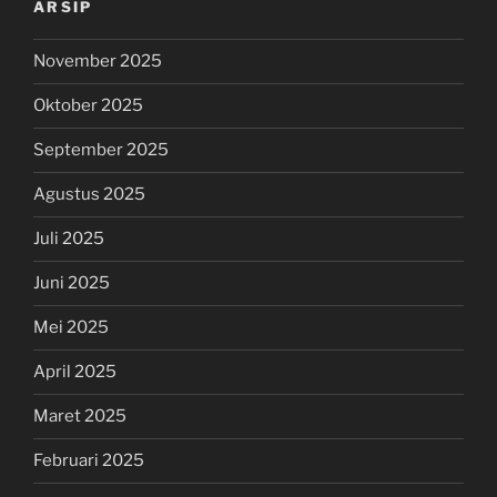
ARSIP
November 2025
Oktober 2025
September 2025
Agustus 2025
Juli 2025
Juni 2025
Mei 2025
April 2025
Maret 2025
Februari 2025