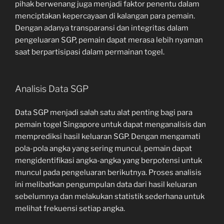
pihak berwenang juga menjadi faktor penentu dalam
menciptakan kepercayaan di kalangan para pemain.
Dengan adanya transparansi dan integritas dalam
pengeluaran SGP, pemain dapat merasa lebih nyaman
saat berpartisipasi dalam permainan togel.
Analisis Data SGP
Data SGP menjadi salah satu alat penting bagi para
pemain togel Singapore untuk dapat menganalisis dan
memprediksi hasil keluaran SGP. Dengan mengamati
pola-pola angka yang sering muncul, pemain dapat
mengidentifikasi angka-angka yang berpotensi untuk
muncul pada pengeluaran berikutnya. Proses analisis
ini melibatkan pengumpulan data dari hasil keluaran
sebelumnya dan melakukan statistik sederhana untuk
melihat frekuensi setiap angka.