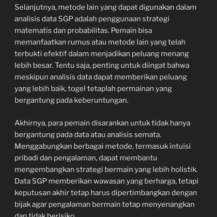
Selanjutnya, metode lain yang dapat digunakan dalam
analisis data SGP adalah penggunaan strategi
matematis dan probabilitas. Pemain bisa
memanfaatkan rumus atau metode lain yang telah
terbukti efektif dalam menjadikan peluang menang
lebih besar. Tentu saja, penting untuk diingat bahwa
meskipun analisis data dapat memberikan peluang
yang lebih baik, togel tetaplah permainan yang
bergantung pada keberuntungan.
Akhirnya, para pemain disarankan untuk tidak hanya
bergantung pada data atau analisis semata.
Menggabungkan berbagai metode, termasuk intuisi
pribadi dan pengalaman, dapat membantu
mengembangkan strategi bermain yang lebih holistik.
Data SGP memberikan wawasan yang berharga, tetapi
keputusan akhir tetap harus dipertimbangkan dengan
bijak agar pengalaman bermain tetap menyenangkan
dan tidak berisiko.