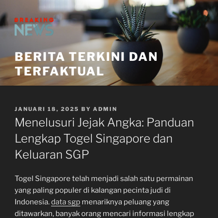
Skip
to
content
BERITA TERKINI DAN
TERFAKTUAL
POSTED
JANUARI 18, 2025
BY
ADMIN
ON
Menelusuri Jejak Angka: Panduan
Lengkap Togel Singapore dan
Keluaran SGP
Togel Singapore telah menjadi salah satu permainan
yang paling populer di kalangan pecinta judi di
Indonesia.
data sgp
menariknya peluang yang
ditawarkan, banyak orang mencari informasi lengkap