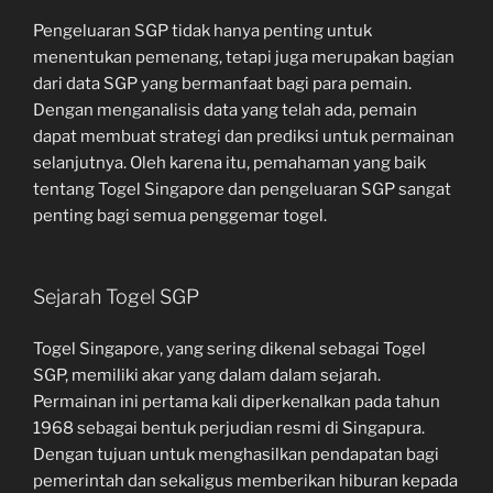
Pengeluaran SGP tidak hanya penting untuk
menentukan pemenang, tetapi juga merupakan bagian
dari data SGP yang bermanfaat bagi para pemain.
Dengan menganalisis data yang telah ada, pemain
dapat membuat strategi dan prediksi untuk permainan
selanjutnya. Oleh karena itu, pemahaman yang baik
tentang Togel Singapore dan pengeluaran SGP sangat
penting bagi semua penggemar togel.
Sejarah Togel SGP
Togel Singapore, yang sering dikenal sebagai Togel
SGP, memiliki akar yang dalam dalam sejarah.
Permainan ini pertama kali diperkenalkan pada tahun
1968 sebagai bentuk perjudian resmi di Singapura.
Dengan tujuan untuk menghasilkan pendapatan bagi
pemerintah dan sekaligus memberikan hiburan kepada