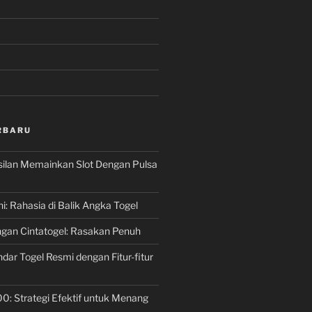
RBARU
silan Memainkan Slot Dengan Pulsa
ni: Rahasia di Balik Angka Togel
gan Cintatogel: Rasakan Penuh
dar Togel Resmi dengan Fitur-fitur
00: Strategi Efektif untuk Menang