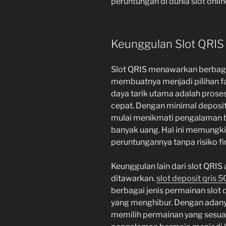
peruntungan di dunia slot onlin
Keunggulan Slot QRIS
Slot QRIS menawarkan berbag
membuatnya menjadi pilihan fa
daya tarik utama adalah prose
cepat. Dengan minimal deposi
mulai menikmati pengalaman 
banyak uang. Hal ini memungk
peruntungannya tanpa risiko fi
Keunggulan lain dari slot QRI
ditawarkan.
slot deposit qris 
berbagai jenis permainan slot
yang menghibur. Dengan adanya 
memilih permainan yang sesua