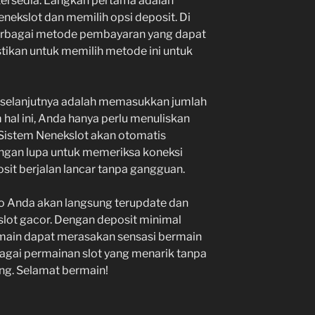
 tersedia. Langkah pertama adalah
nekslot dan memilih opsi deposit. Di
erbagai metode pembayaran yang dapat
tikan untuk memilih metode ini untuk
h selanjutnya adalah memasukkan jumlah
 hal ini, Anda hanya perlu menuliskan
 Sistem Nenekslot akan otomatis
ngan lupa untuk memeriksa koneksi
sit berjalan lancar tanpa gangguan.
ldo Anda akan langsung terupdate dan
slot gacor. Dengan deposit minimal
pemain dapat merasakan sensasi bermain
bagai permainan slot yang menarik tanpa
ng. Selamat bermain!