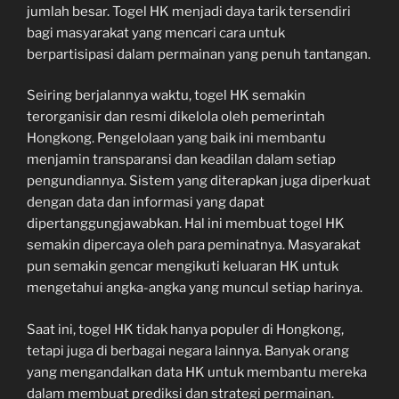
jumlah besar. Togel HK menjadi daya tarik tersendiri
bagi masyarakat yang mencari cara untuk
berpartisipasi dalam permainan yang penuh tantangan.
Seiring berjalannya waktu, togel HK semakin
terorganisir dan resmi dikelola oleh pemerintah
Hongkong. Pengelolaan yang baik ini membantu
menjamin transparansi dan keadilan dalam setiap
pengundiannya. Sistem yang diterapkan juga diperkuat
dengan data dan informasi yang dapat
dipertanggungjawabkan. Hal ini membuat togel HK
semakin dipercaya oleh para peminatnya. Masyarakat
pun semakin gencar mengikuti keluaran HK untuk
mengetahui angka-angka yang muncul setiap harinya.
Saat ini, togel HK tidak hanya populer di Hongkong,
tetapi juga di berbagai negara lainnya. Banyak orang
yang mengandalkan data HK untuk membantu mereka
dalam membuat prediksi dan strategi permainan.