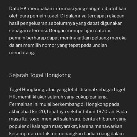
Data HK merupakan informasi yang sangat dibutuhkan
oleh para pemain togel. Di dalamnya terdapat rekapan
hasil pengeluaran sebelumnya yang dapat digunakan
sebagai referensi. Dengan mempelajari data ini,
pemain berharap dapat meningkatkan peluang mereka
dalam memilih nomor yang tepat pada undian
mendatang.
Sejarah Togel Hongkong
Togel Hongkong, atau yang lebih dikenal sebagai togel
HK, memiliki akar sejarah yang cukup panjang.
Permainan ini mulai berkembang di Hongkong pada
akhir abad ke-20, tepatnya sekitar tahun 1970-an. Pada
masa itu, togel menjadi salah satu bentuk hiburan yang
populer di kalangan masyarakat, karena menawarkan
kesempatan untuk memenangkan hadiah uang dalam