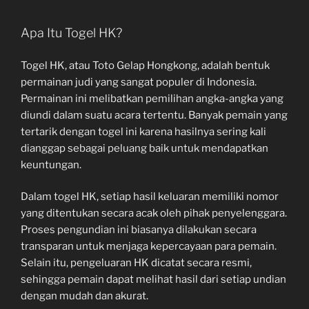
Apa Itu Togel HK?
Togel HK, atau Toto Gelap Hongkong, adalah bentuk
permainan judi yang sangat populer di Indonesia.
Permainan ini melibatkan pemilihan angka-angka yang
diundi dalam suatu acara tertentu. Banyak pemain yang
tertarik dengan togel ini karena hasilnya sering kali
dianggap sebagai peluang baik untuk mendapatkan
keuntungan.
Dalam togel HK, setiap hasil keluaran memiliki nomor
yang ditentukan secara acak oleh pihak penyelenggara.
Proses pengundian ini biasanya dilakukan secara
transparan untuk menjaga kepercayaan para pemain.
Selain itu, pengeluaran HK dicatat secara resmi,
sehingga pemain dapat melihat hasil dari setiap undian
dengan mudah dan akurat.