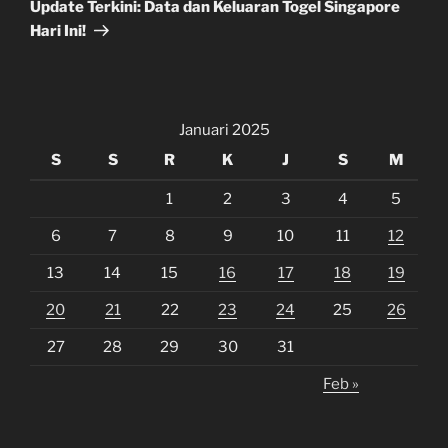
Post
Update Terkini: Data dan Keluaran Togel Singapore
Hari Ini!
Januari 2025
S
S
R
K
J
S
M
1
2
3
4
5
6
7
8
9
10
11
12
13
14
15
16
17
18
19
20
21
22
23
24
25
26
27
28
29
30
31
Feb »