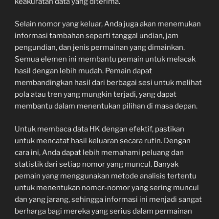
keakuratan data yang diterima.
Selain nomor yang keluar, Anda juga akan menemukan
informasi tambahan seperti tanggal undian, jam
pengundian, dan jenis permainan yang dimainkan.
Semua elemen ini membantu pemain untuk melacak
hasil dengan lebih mudah. Pemain dapat
membandingkan hasil dari berbagai sesi untuk melihat
pola atau tren yang mungkin terjadi, yang dapat
membantu dalam menentukan pilihan di masa depan.
Untuk membaca data HK dengan efektif, pastikan
untuk mencatat hasil keluaran secara rutin. Dengan
cara ini, Anda dapat lebih memahami peluang dan
statistik dari setiap nomor yang muncul. Banyak
pemain yang menggunakan metode analisis tertentu
untuk menentukan nomor-nomor yang sering muncul
dan yang jarang, sehingga informasi ini menjadi sangat
berharga bagi mereka yang serius dalam permainan