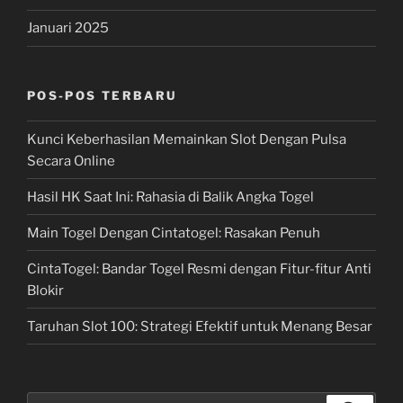
Januari 2025
POS-POS TERBARU
Kunci Keberhasilan Memainkan Slot Dengan Pulsa
Secara Online
Hasil HK Saat Ini: Rahasia di Balik Angka Togel
Main Togel Dengan Cintatogel: Rasakan Penuh
CintaTogel: Bandar Togel Resmi dengan Fitur-fitur Anti
Blokir
Taruhan Slot 100: Strategi Efektif untuk Menang Besar
Search