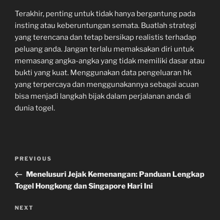
Terakhir, penting untuk tidak hanya bergantung pada
insting atau keberuntungan semata. Buatlah strategi
yang terencana dan tetap bersikap realistis terhadap
peluang anda. Jangan terlalu memaksakan diri untuk
memasang angka-angka yang tidak memiliki dasar atau
bukti yang kuat. Menggunakan data pengeluaran hk
yang terpercaya dan menggunakannya sebagai acuan
bisa menjadi langkah bijak dalam perjalanan anda di
dunia togel.
Navigasi
Previous
PREVIOUS
pos
Post
Menelusuri Jejak Kemenangan: Panduan Lengkap
Togel Hongkong dan Singapore Hari Ini
Next
NEXT