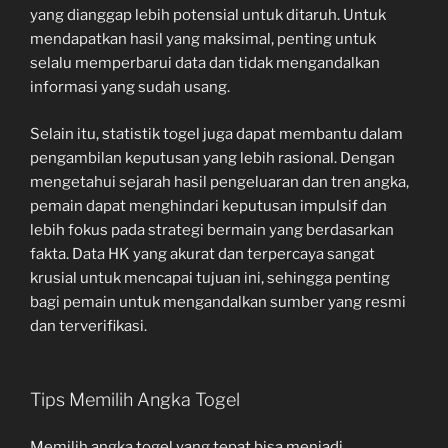
yang dianggap lebih potensial untuk ditaruh. Untuk
mendapatkan hasil yang maksimal, penting untuk
selalu memperbarui data dan tidak mengandalkan
informasi yang sudah usang.
Selain itu, statistik togel juga dapat membantu dalam
pengambilan keputusan yang lebih rasional. Dengan
mengetahui sejarah hasil pengeluaran dan tren angka,
pemain dapat menghindari keputusan impulsif dan
lebih fokus pada strategi bermain yang berdasarkan
fakta. Data HK yang akurat dan terpercaya sangat
krusial untuk mencapai tujuan ini, sehingga penting
bagi pemain untuk mengandalkan sumber yang resmi
dan terverifikasi.
Tips Memilih Angka Togel
Memilih angka togel yang tepat bisa menjadi