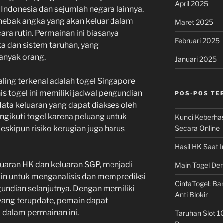
April 2025
 Indonesia dan sejumlah negara lainnya.
nebak angka yang akan keluar dalam
Maret 2025
ra rutin. Permainan ini biasanya
Februari 2025
ka dan sistem taruhan, yang
anyak orang.
Januari 2025
aling terkenal adalah togel Singapore
s togel ini memiliki jadwal pengundian
POS-POS TE
ata keluaran yang dapat diakses oleh
gikuti togel karena peluang untuk
Kunci Keberha
Secara Online
kipun risiko kerugian juga harus
Hasil HK Saat I
eluaran HK dan keluaran SGP, menjadi
Main Togel Den
ain untuk menganalisis dan memprediksi
CintaTogel: Ban
gundian selanjutnya. Dengan memiliki
Anti Blokir
 yang terupdate, pemain dapat
dalam permainan ini.
Taruhan Slot 1