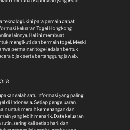
dalam membuat keputusan yang lebih
teknologi, kini para pemain dapat
formasi keluaran Togel Hongkong
online lainnya. Hal ini membuat
ntuk mengikuti dan bermain togel. Meski
 bahwa permainan togel adalah bentuk
ecara bijak serta bertanggung jawab.
ore
pakan salah satu informasi yang paling
el di Indonesia. Setiap pengeluaran
ain untuk meraih kemenangan dan
in yang lebih menarik. Data keluaran
tin, sering kali setiap hari, dan