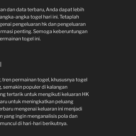
n dan data terbaru, Anda dapat lebih
ngka-angka togel hari ini. Tetaplah
genai pengeluaran hk dan pengeluaran
formasi penting. Semoga keberuntungan
rmainan togel ini.
l
 tren permainan togel, khususnya togel
, semakin populer di kalangan
g tertarik untuk mengikuti keluaran HK
baru untuk meningkatkan peluang
rbaru mengenai keluaran ini menjadi
n yang ingin menganalisis pola dan
uncul di hari-hari berikutnya.