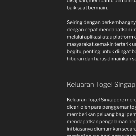
disajikan, membantu pemain 
baik saat bermain.
Seiring dengan berkembangnya 
dengan cepat mendapatkan in
melalui aplikasi atau platform 
masyarakat semakin tertarik u
begitu, penting untuk diingat
hiburan dan harus dimainkan s
Keluaran Togel Singap
Keluaran Togel Singapore meru
dicari oleh para penggemar tog
memberikan peluang bagi pem
mendapatkan pengalaman berma
ini biasanya diumumkan secara ru