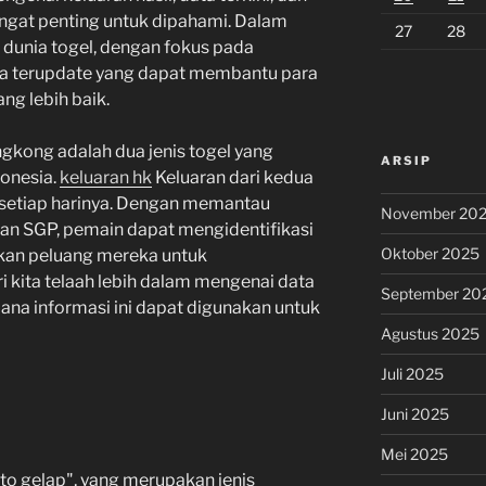
angat penting untuk dipahami. Dalam
27
28
hi dunia togel, dengan fokus pada
ata terupdate yang dapat membantu para
g lebih baik.
gkong adalah dua jenis togel yang
ARSIP
donesia.
keluaran hk
Keluaran dari kedua
ti setiap harinya. Dengan memantau
November 20
an SGP, pemain dapat mengidentifikasi
Oktober 2025
tkan peluang mereka untuk
kita telaah lebih dalam mengenai data
September 20
ana informasi ini dapat digunakan untuk
Agustus 2025
Juli 2025
Juni 2025
Mei 2025
oto gelap", yang merupakan jenis