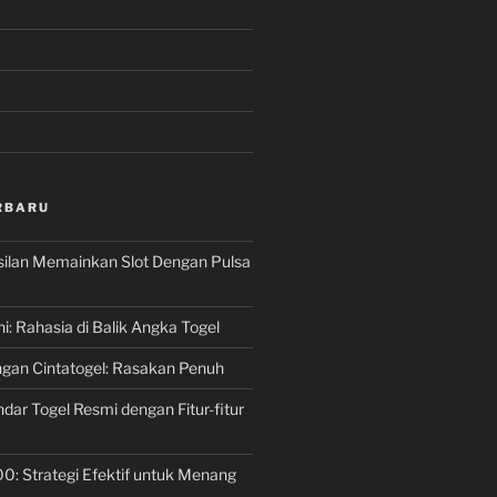
RBARU
silan Memainkan Slot Dengan Pulsa
ni: Rahasia di Balik Angka Togel
gan Cintatogel: Rasakan Penuh
dar Togel Resmi dengan Fitur-fitur
00: Strategi Efektif untuk Menang