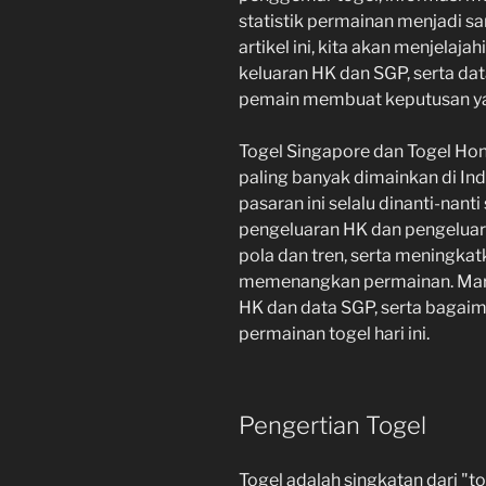
statistik permainan menjadi s
artikel ini, kita akan menjelaja
keluaran HK dan SGP, serta d
pemain membuat keputusan yan
Togel Singapore dan Togel Hon
paling banyak dimainkan di In
pasaran ini selalu dinanti-nan
pengeluaran HK dan pengeluar
pola dan tren, serta meningka
memenangkan permainan. Mari 
HK dan data SGP, serta bagaim
permainan togel hari ini.
Pengertian Togel
Togel adalah singkatan dari "t