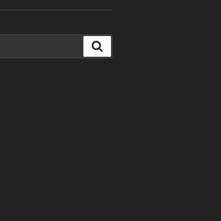
Search