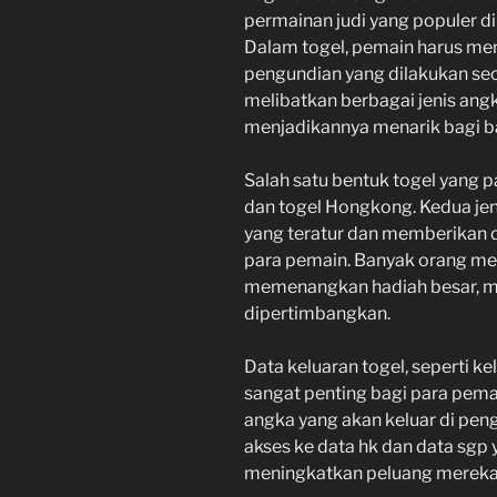
permainan judi yang populer di
Dalam togel, pemain harus me
pengundian yang dilakukan seca
melibatkan berbagai jenis ang
menjadikannya menarik bagi b
Salah satu bentuk togel yang p
dan togel Hongkong. Kedua jeni
yang teratur dan memberikan d
para pemain. Banyak orang men
memenangkan hadiah besar, mes
dipertimbangkan.
Data keluaran togel, seperti k
sangat penting bagi para pem
angka yang akan keluar di pen
akses ke data hk dan data sgp
meningkatkan peluang mereka 