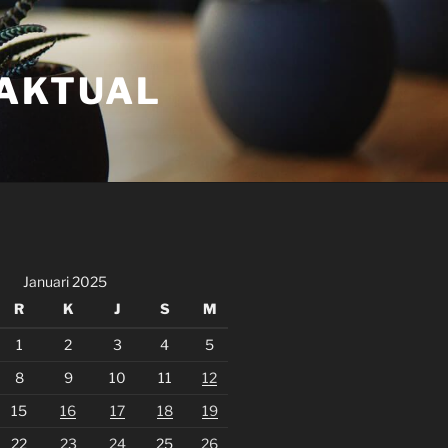
FAKTUAL
Januari 2025
R
K
J
S
M
1
2
3
4
5
8
9
10
11
12
15
16
17
18
19
22
23
24
25
26