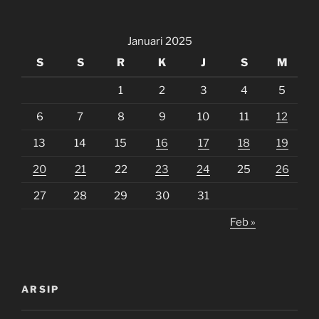
Januari 2025
S
S
R
K
J
S
M
1
2
3
4
5
6
7
8
9
10
11
12
13
14
15
16
17
18
19
20
21
22
23
24
25
26
27
28
29
30
31
Feb »
ARSIP