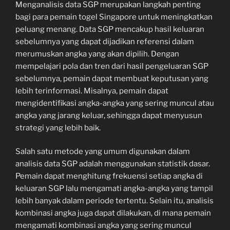
Menganalisis data SGP merupakan langkah penting
bagi para pemain togel Singapore untuk meningkatkan
peluang menang. Data SGP mencakup hasil keluaran
sebelumnya yang dapat dijadikan referensi dalam
merumuskan angka yang akan dipilih. Dengan
mempelajari pola dan tren dari hasil pengeluaran SGP
sebelumnya, pemain dapat membuat keputusan yang
lebih terinformasi. Misalnya, pemain dapat
mengidentifikasi angka-angka yang sering muncul atau
angka yang jarang keluar, sehingga dapat menyusun
strategi yang lebih baik.
Salah satu metode yang umum digunakan dalam
analisis data SGP adalah menggunakan statistik dasar.
Pemain dapat menghitung frekuensi setiap angka di
keluaran SGP lalu mengamati angka-angka yang tampil
lebih banyak dalam periode tertentu. Selain itu, analisis
kombinasi angka juga dapat dilakukan, di mana pemain
mengamati kombinasi angka yang sering muncul