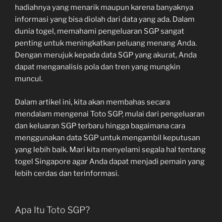
hadiahnya yang menarik maupun karena banyaknya
informasi yang bisa diolah dari data yang ada. Dalam
dunia togel, memahami pengeluaran SGP sangat
penting untuk meningkatkan peluang menang Anda.
Dengan merujuk kepada data SGP yang akurat, Anda
dapat menganalisis pola dan tren yang mungkin
muncul.
Dalam artikel ini, kita akan membahas secara
mendalam mengenai Toto SGP, mulai dari pengeluaran
dan keluaran SGP terbaru hingga bagaimana cara
menggunakan data SGP untuk mengambil keputusan
yang lebih baik. Mari kita menyelami segala hal tentang
togel Singapore agar Anda dapat menjadi pemain yang
lebih cerdas dan terinformasi.
Apa Itu Toto SGP?