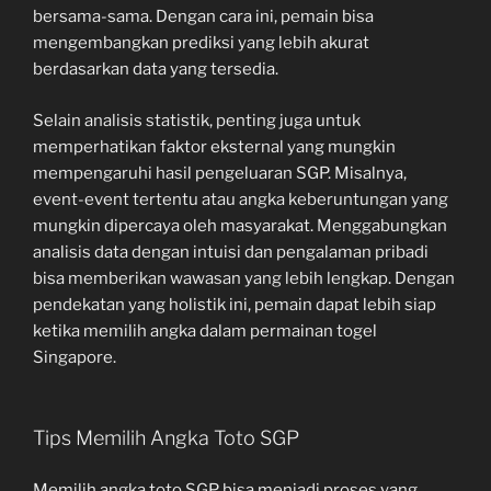
bersama-sama. Dengan cara ini, pemain bisa
mengembangkan prediksi yang lebih akurat
berdasarkan data yang tersedia.
Selain analisis statistik, penting juga untuk
memperhatikan faktor eksternal yang mungkin
mempengaruhi hasil pengeluaran SGP. Misalnya,
event-event tertentu atau angka keberuntungan yang
mungkin dipercaya oleh masyarakat. Menggabungkan
analisis data dengan intuisi dan pengalaman pribadi
bisa memberikan wawasan yang lebih lengkap. Dengan
pendekatan yang holistik ini, pemain dapat lebih siap
ketika memilih angka dalam permainan togel
Singapore.
Tips Memilih Angka Toto SGP
Memilih angka toto SGP bisa menjadi proses yang