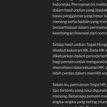
Indonesia. Permainan ini meli
dalam hasil undian yang diadak
basis penggemar yang besar k
menang serta hadiah yang men
berpartisipasi dalam permain
keuntungan finansial dari nom
Setiap hasil undian Togel Ho
disebut keluaran HK. Data HK 
dikeluarkan dalam periode tert
bagi pemain untuk menganalis
memahami data keluaran HK, 
lebih cerdas dalam memilih an
Selain itu, permainan Togel HK 
tips tertentu yang bisa digun
menang. Beberapa pemain me
angka-angka yang sering munc