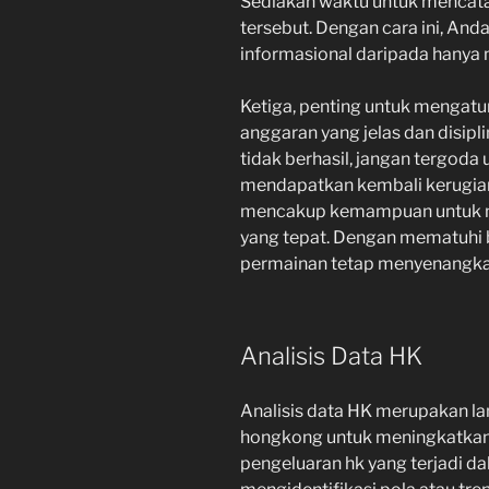
Sediakan waktu untuk mencata
tersebut. Dengan cara ini, An
informasional daripada hanya 
Ketiga, penting untuk mengatu
anggaran yang jelas dan disipl
tidak berhasil, jangan tergoda
mendapatkan kembali kerugian.
mencakup kemampuan untuk m
yang tepat. Dengan mematuhi b
permainan tetap menyenangkan
Analisis Data HK
Analisis data HK merupakan la
hongkong untuk meningkatka
pengeluaran hk yang terjadi d