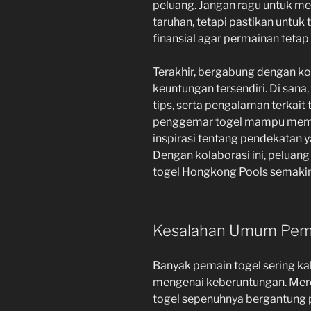
peluang. Jangan ragu untuk m
taruhan, tetapi pastikan unt
finansial agar permainan teta
Terakhir, bergabung dengan k
keuntungan tersendiri. Di sana,
tips, serta pengalaman terkait
penggemar togel mampu mem
inspirasi tentang pendekatan 
Dengan kolaborasi ini, pelua
togel Hongkong Pools semakin 
Kesalahan Umum Pema
Banyak pemain togel sering kal
mengenai keberuntungan. Mer
togel sepenuhnya bergantung 