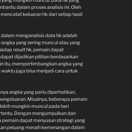
en yang mungkin muncul. Data hk yang
bantu dalam proses analisis ini. Oleh
u mencatat keluaran hk dari setiap hasil
if dalam menganalisis data hk adalah
angka yang sering muncul atau yang
rhadap result hk, pemain dapat
apat dijadikan pilihan berdasarkan
ain itu, mempertimbangkan angka yang
waktu juga bisa menjadi cara untuk
anya angka yang perlu diperhatikan,
 pengeluaran. Misalnya, beberapa pemain
lebih mungkin muncul pada hari
tertentu. Dengan mengumpulkan dan
ara pemain dapat menyusun strategi yang
tkan peluang meraih kemenangan dalam