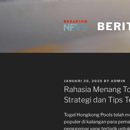
Skip
to
content
BERI
POSTED
JANUARI 20, 2025
BY
ADMIN
ON
Rahasia Menang To
Strategi dan Tips T
Togel Hongkong Pools telah me
populer di kalangan para pema
penggemar yang tertarik untu