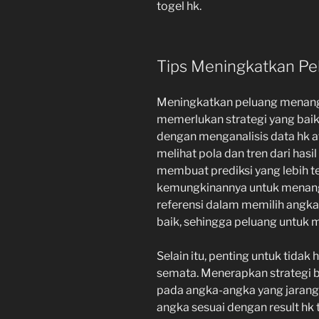
togel hk.
Tips Meningkatkan P
Meningkatkan peluang menang
memerlukan strategi yang baik.
dengan menganalisis data hk 
melihat pola dan tren dari hasi
membuat prediksi yang lebih 
kemungkinannya untuk menang
referensi dalam memilih angk
baik, sehingga peluang untuk
Selain itu, penting untuk tid
semata. Menerapkan strategi b
pada angka-angka yang jarang
angka sesuai dengan result hk