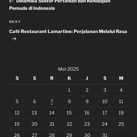
Dinamika Sektor Pertanian dan Kehidupan
Pemuda di Indonesia
Next
NEXT
Post
Café Restaurant Lamartine: Perjalanan Melalui Rasa
Mei 2025
S
S
R
K
J
S
M
1
2
3
4
5
6
7
8
9
10
11
12
13
14
15
16
17
18
19
20
21
22
23
24
25
26
27
28
29
30
31