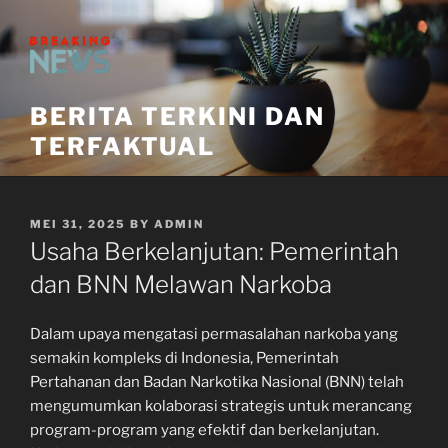
Skip
to
content
BERITA TERKINI DAN
TERFAKTUAL
POSTED
MEI 31, 2025
BY
ADMIN
ON
Usaha Berkelanjutan: Pemerintah
dan BNN Melawan Narkoba
Dalam upaya mengatasi permasalahan narkoba yang
semakin kompleks di Indonesia, Pemerintah
Pertahanan dan Badan Narkotika Nasional (BNN) telah
mengumumkan kolaborasi strategis untuk merancang
program-program yang efektif dan berkelanjutan.