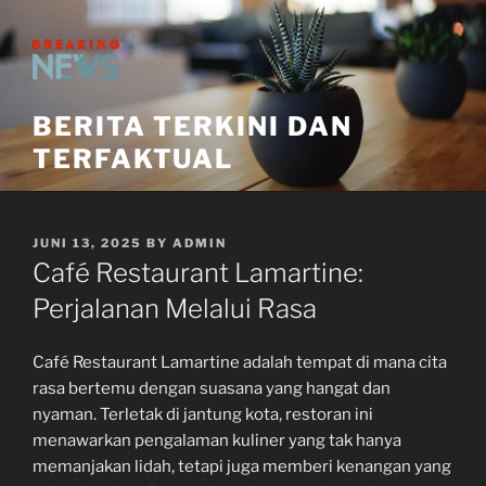
Skip
to
content
BERITA TERKINI DAN
TERFAKTUAL
POSTED
JUNI 13, 2025
BY
ADMIN
ON
Café Restaurant Lamartine:
Perjalanan Melalui Rasa
Café Restaurant Lamartine adalah tempat di mana cita
rasa bertemu dengan suasana yang hangat dan
nyaman. Terletak di jantung kota, restoran ini
menawarkan pengalaman kuliner yang tak hanya
memanjakan lidah, tetapi juga memberi kenangan yang