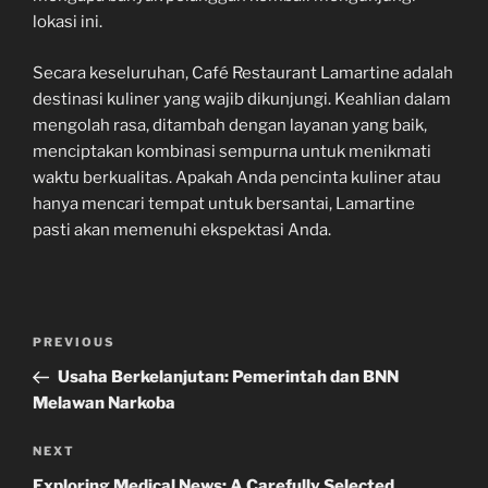
lokasi ini.
Secara keseluruhan, Café Restaurant Lamartine adalah
destinasi kuliner yang wajib dikunjungi. Keahlian dalam
mengolah rasa, ditambah dengan layanan yang baik,
menciptakan kombinasi sempurna untuk menikmati
waktu berkualitas. Apakah Anda pencinta kuliner atau
hanya mencari tempat untuk bersantai, Lamartine
pasti akan memenuhi ekspektasi Anda.
Navigasi
Previous
PREVIOUS
pos
Post
Usaha Berkelanjutan: Pemerintah dan BNN
Melawan Narkoba
Next
NEXT
Post
Exploring Medical News: A Carefully Selected