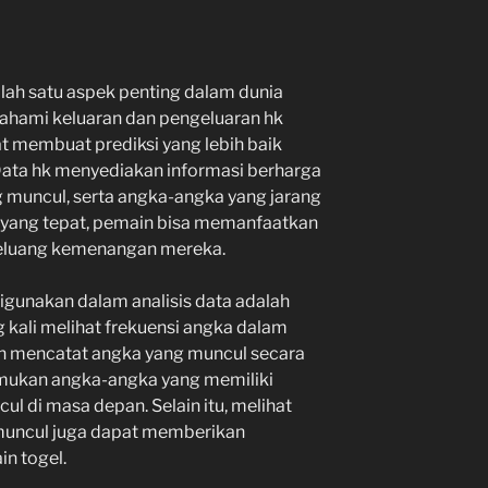
lah satu aspek penting dalam dunia
hami keluaran dan pengeluaran hk
at membuat prediksi yang lebih baik
Data hk menyediakan informasi berharga
g muncul, serta angka-angka yang jarang
is yang tepat, pemain bisa memanfaatkan
peluang kemenangan mereka.
igunakan dalam analisis data adalah
g kali melihat frekuensi angka dalam
an mencatat angka yang muncul secara
emukan angka-angka yang memiliki
l di masa depan. Selain itu, melihat
muncul juga dapat memberikan
n togel.