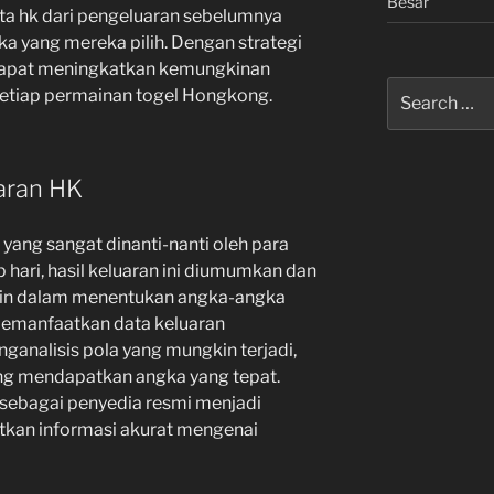
Besar
a hk dari pengeluaran sebelumnya
 yang mereka pilih. Dengan strategi
 dapat meningkatkan kemungkinan
Search
etiap permainan togel Hongkong.
for:
aran HK
yang sangat dinanti-nanti oleh para
hari, hasil keluaran ini diumumkan dan
ain dalam menentukan angka-angka
memanfaatkan data keluaran
analisis pola yang mungkin terjadi,
ng mendapatkan angka yang tepat.
 sebagai penyedia resmi menjadi
kan informasi akurat mengenai