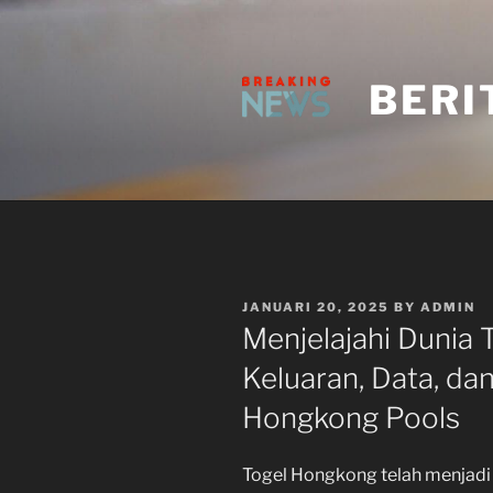
Skip
to
content
BERI
POSTED
JANUARI 20, 2025
BY
ADMIN
ON
Menjelajahi Dunia 
Keluaran, Data, da
Hongkong Pools
Togel Hongkong telah menjadi 