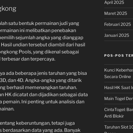
April 2025
gkong
Maret 2025
ah satu bentuk permainan judi yang
Februari 2025
Permainan ini melibatkan penebakan
Januari 2025
memilih sejumlah angka yang dianggap
 Hasil undian tersebut diambil dari hasil
ongkong Pools, yang dikenal sebagai
POS-POS TE
 terbesar dan terpercaya.
Kunci Keberha
a ada beberapa jenis taruhan yang bisa
Secara Online
, 3D, dan 4D. Angka-angka yang ditarik
ang berhasil memenangkan taruhan.
Hasil HK Saat I
ran HK dicatat dan dijadikan sebagai data
Main Togel Den
 pemain. Ini penting untuk analisis dan
mainan.
CintaTogel: Ban
Anti Blokir
entang keberuntungan, tetapi juga
Taruhan Slot 1
is berdasarkan data yang ada. Banyak