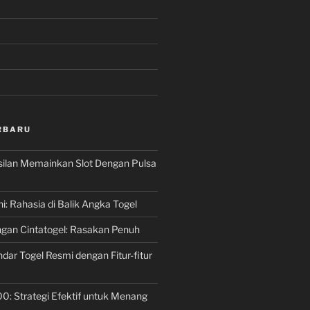
RBARU
silan Memainkan Slot Dengan Pulsa
ni: Rahasia di Balik Angka Togel
gan Cintatogel: Rasakan Penuh
dar Togel Resmi dengan Fitur-fitur
00: Strategi Efektif untuk Menang