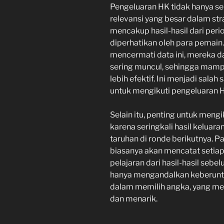
Pengeluaran HK tidak hanya sek
relevansi yang besar dalam str
mencakup hasil-hasil dari per
diperhatikan oleh para pemai
mencermati data ini, mereka 
sering muncul, sehingga mam
lebih efektif. Ini menjadi sal
untuk mengikuti pengeluaran H
Selain itu, penting untuk mengi
karena seringkali hasil kelua
taruhan di ronde berikutnya. 
biasanya akan mencatat seti
pelajaran dari hasil-hasil sebe
hanya mengandalkan keberuntun
dalam memilih angka, yang m
dan menarik.