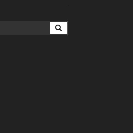
Search