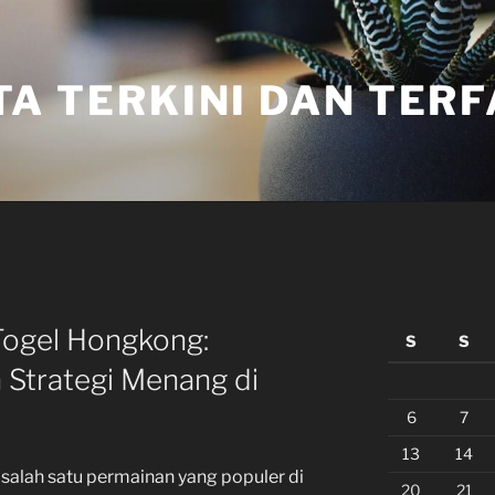
TA TERKINI DAN TER
Togel Hongkong:
S
S
n Strategi Menang di
6
7
13
14
salah satu permainan yang populer di
20
21