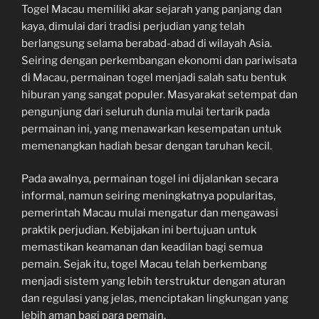
Togel Macau memiliki akar sejarah yang panjang dan
kaya, dimulai dari tradisi perjudian yang telah
berlangsung selama berabad-abad di wilayah Asia.
Seiring dengan perkembangan ekonomi dan pariwisata
di Macau, permainan togel menjadi salah satu bentuk
hiburan yang sangat populer. Masyarakat setempat dan
pengunjung dari seluruh dunia mulai tertarik pada
permainan ini, yang menawarkan kesempatan untuk
memenangkan hadiah besar dengan taruhan kecil.
Pada awalnya, permainan togel ini dijalankan secara
informal, namun seiring meningkatnya popularitas,
pemerintah Macau mulai mengatur dan mengawasi
praktik perjudian. Kebijakan ini bertujuan untuk
memastikan keamanan dan keadilan bagi semua
pemain. Sejak itu, togel Macau telah berkembang
menjadi sistem yang lebih terstruktur dengan aturan
dan regulasi yang jelas, menciptakan lingkungan yang
lebih aman bagi para pemain.