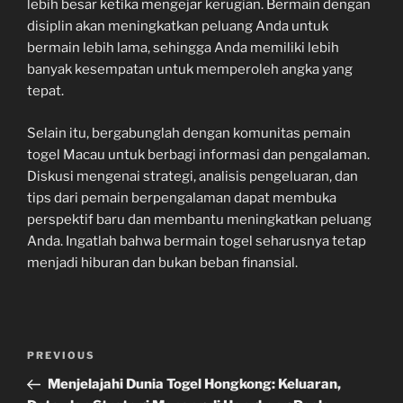
lebih besar ketika mengejar kerugian. Bermain dengan
disiplin akan meningkatkan peluang Anda untuk
bermain lebih lama, sehingga Anda memiliki lebih
banyak kesempatan untuk memperoleh angka yang
tepat.
Selain itu, bergabunglah dengan komunitas pemain
togel Macau untuk berbagi informasi dan pengalaman.
Diskusi mengenai strategi, analisis pengeluaran, dan
tips dari pemain berpengalaman dapat membuka
perspektif baru dan membantu meningkatkan peluang
Anda. Ingatlah bahwa bermain togel seharusnya tetap
menjadi hiburan dan bukan beban finansial.
Navigasi
Previous
PREVIOUS
pos
Post
Menjelajahi Dunia Togel Hongkong: Keluaran,