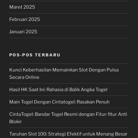
Maret 2025
Februari 2025
Januari 2025
POS-POS TERBARU
Kunci Keberhasilan Memainkan Slot Dengan Pulsa
Secara Online
Hasil HK Saat Ini: Rahasia di Balik Angka Togel
Main Togel Dengan Cintatogel: Rasakan Penuh
CintaTogel: Bandar Togel Resmi dengan Fitur-fitur Anti
Blokir
Taruhan Slot 100: Strategi Efektif untuk Menang Besar