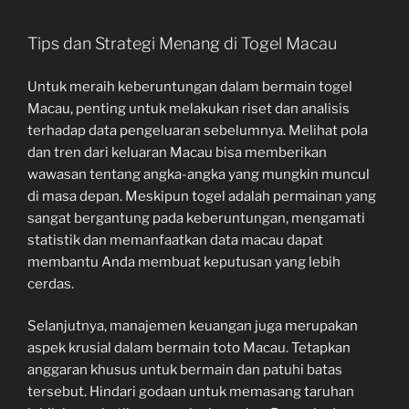
Tips dan Strategi Menang di Togel Macau
Untuk meraih keberuntungan dalam bermain togel
Macau, penting untuk melakukan riset dan analisis
terhadap data pengeluaran sebelumnya. Melihat pola
dan tren dari keluaran Macau bisa memberikan
wawasan tentang angka-angka yang mungkin muncul
di masa depan. Meskipun togel adalah permainan yang
sangat bergantung pada keberuntungan, mengamati
statistik dan memanfaatkan data macau dapat
membantu Anda membuat keputusan yang lebih
cerdas.
Selanjutnya, manajemen keuangan juga merupakan
aspek krusial dalam bermain toto Macau. Tetapkan
anggaran khusus untuk bermain dan patuhi batas
tersebut. Hindari godaan untuk memasang taruhan