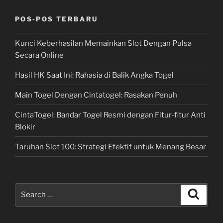
POS-POS TERBARU
Kunci Keberhasilan Memainkan Slot Dengan Pulsa
Secara Online
Hasil HK Saat Ini: Rahasia di Balik Angka Togel
Main Togel Dengan Cintatogel: Rasakan Penuh
CintaTogel: Bandar Togel Resmi dengan Fitur-fitur Anti
Blokir
Taruhan Slot 100: Strategi Efektif untuk Menang Besar
Search
Search
for: