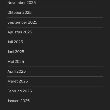
November 2025
Oktober 2025
September 2025
Agustus 2025
Juli 2025
Juni 2025
Mei 2025
April 2025
Maret 2025
Februari 2025
Januari 2025