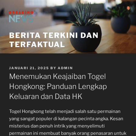
Skip
to
content
BERITA TERKINI DAN
TERFAKTUAL
POSTED
JANUARI 21, 2025
BY
ADMIN
ON
Menemukan Keajaiban Togel
Hongkong: Panduan Lengkap
Keluaran dan Data HK
Togel Hongkong telah menjadi salah satu permainan
yang sangat populer di kalangan pecinta angka. Kesan
misterius dan penuh intrik yang menyelimuti
permainan ini membuat banyak orang penasaran untuk