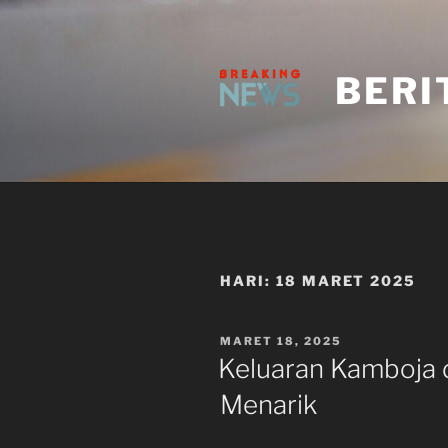
Skip
to
content
BERI
HARI:
18 MARET 2025
POSTED
MARET 18, 2025
ON
Keluaran Kamboja 
Menarik