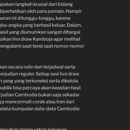
akan langkah krusial dari bidang
diperhatikan oleh para pemain. Hampir
eluaran ini ditunggu-tunggu, karena
a-angka yang berhasil keluar. Dalam,
 hasil yang diumumkan sangat dihargai
sikan live draw Kamboja agar melihat
 mengalami saat tensi saat nomor-nomor
an secara rutin dan terjadwal serta
erjudian reguler. Setiap sesi live draw
yang yang terkoneksi serta dikelola
ublik bisa percaya akan keaslian hasil
rjudian Cambodia bukan saja sekadar
ga mencermati corak atau tren dari
melalui kumpulan data-data Cambodia
mpulkan dalam setiap keluaran