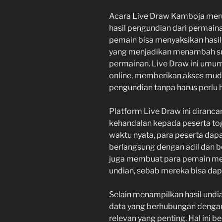
Acara Live Draw Kamboja mer
hasil pengundian dari permaina
pemain bisa menyaksikan hasil
yang menjadikan menambah su
permainan. Live Draw ini umum
online, memberikan akses mud
pengundian tanpa harus perlu ha
Platform Live Draw ini diranc
kehandalan kepada peserta tog
waktu nyata, para peserta da
berlangsung dengan adil dan beb
juga membuat para pemain mer
undian, sebab mereka bisa dap
Selain menampilkan hasil undi
data yang berhubungan dengan 
relevan yang penting. Hal ini 