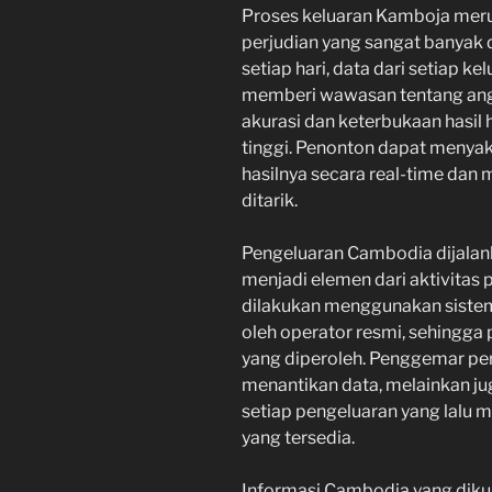
Proses keluaran Kamboja merup
perjudian yang sangat banyak 
setiap hari, data dari setiap k
memberi wawasan tentang angk
akurasi dan keterbukaan hasil
tinggi. Penonton dapat menyak
hasilnya secara real-time dan
ditarik.
Pengeluaran Cambodia dijalank
menjadi elemen dari aktivitas p
dilakukan menggunakan sistem 
oleh operator resmi, sehingga p
yang diperoleh. Penggemar pe
menantikan data, melainkan ju
setiap pengeluaran yang lalu 
yang tersedia.
Informasi Cambodia yang diku