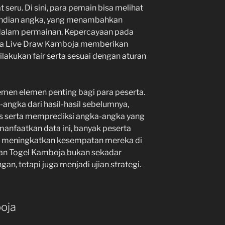
eru. Di sini, para pemain bisa melihat
undian angka, yang menambahkan
dalam permainan. Kepercayaan pada
serta Live Draw Kamboja memberikan
lakukan fair serta sesuai dengan aturan
men elemen penting bagi para peserta.
angka dari hasil-hasil sebelumnya,
is serta memprediksi angka-angka yang
anfaatkan data ini, banyak peserta
 meningkatkan kesempatan mereka di
kan Togel Kamboja bukan sekadar
n, tetapi juga menjadi ujian strategi.
oja