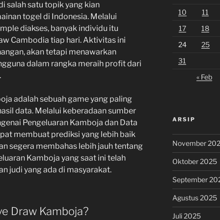
 salah satu topik yang kian
10
11
ainan togel di Indonesia. Melalui
ple diakses, banyak individu itu
17
18
 Cambodia tiap hari. Aktivitas ini
24
25
angan, akan tetapi menawarkan
31
gguna dalam rangka meraih profit dari
.
« Feb
boja adalah sebuah game yang paling
 hasil data. Melalui keberadaan sumber
ARSIP
ngenai Pengeluaran Kamboja dan Data
at membuat prediksi yang lebih baik
November 20
akan segera membahas lebih jauh tentang
eluaran Kamboja yang saat ini telah
Oktober 2025
n judi yang ada di masyarakat.
September 20
Agustus 2025
ve Draw Kamboja?
Juli 2025