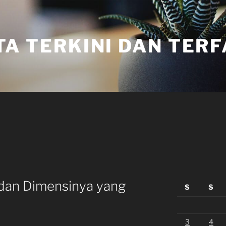
TA TERKINI DAN TER
dan Dimensinya yang
S
S
3
4