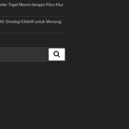
dar Togel Resmi dengan Fitur-fitur
00: Strategi Efektif untuk Menang
Search