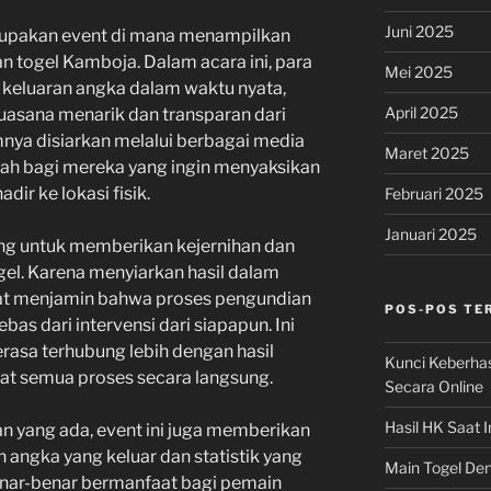
Juni 2025
upakan event di mana menampilkan
n togel Kamboja. Dalam acara ini, para
Mei 2025
 keluaran angka dalam waktu nyata,
April 2025
asana menarik dan transparan dari
nya disiarkan melalui berbagai media
Maret 2025
ah bagi mereka yang ingin menyaksikan
dir ke lokasi fisik.
Februari 2025
Januari 2025
ang untuk memberikan kejernihan dan
el. Karena menyiarkan hasil dalam
pat menjamin bahwa proses pengundian
POS-POS TE
as dari intervensi dari siapapun. Ini
asa terhubung lebih dengan hasil
Kunci Keberha
at semua proses secara langsung.
Secara Online
Hasil HK Saat I
an yang ada, event ini juga memberikan
angka yang keluar dan statistik yang
Main Togel Den
benar-benar bermanfaat bagi pemain