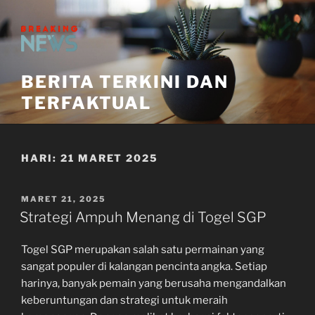
Skip
to
content
BERITA TERKINI DAN
TERFAKTUAL
HARI:
21 MARET 2025
POSTED
MARET 21, 2025
ON
Strategi Ampuh Menang di Togel SGP
Togel SGP merupakan salah satu permainan yang
sangat populer di kalangan pencinta angka. Setiap
harinya, banyak pemain yang berusaha mengandalkan
keberuntungan dan strategi untuk meraih