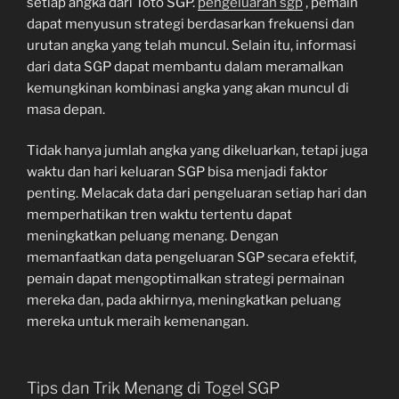
setiap angka dari Toto SGP.
pengeluaran sgp
, pemain
dapat menyusun strategi berdasarkan frekuensi dan
urutan angka yang telah muncul. Selain itu, informasi
dari data SGP dapat membantu dalam meramalkan
kemungkinan kombinasi angka yang akan muncul di
masa depan.
Tidak hanya jumlah angka yang dikeluarkan, tetapi juga
waktu dan hari keluaran SGP bisa menjadi faktor
penting. Melacak data dari pengeluaran setiap hari dan
memperhatikan tren waktu tertentu dapat
meningkatkan peluang menang. Dengan
memanfaatkan data pengeluaran SGP secara efektif,
pemain dapat mengoptimalkan strategi permainan
mereka dan, pada akhirnya, meningkatkan peluang
mereka untuk meraih kemenangan.
Tips dan Trik Menang di Togel SGP