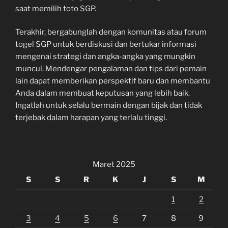
saat memilih toto SGP.
Terakhir, bergabunglah dengan komunitas atau forum
togel SGP untuk berdiskusi dan bertukar informasi
mengenai strategi dan angka-angka yang mungkin
muncul. Mendengar pengalaman dan tips dari pemain
lain dapat memberikan perspektif baru dan membantu
Anda dalam membuat keputusan yang lebih baik.
Ingatlah untuk selalu bermain dengan bijak dan tidak
terjebak dalam harapan yang terlalu tinggi.
Maret 2025
S
S
R
K
J
S
M
1
2
3
4
5
6
7
8
9