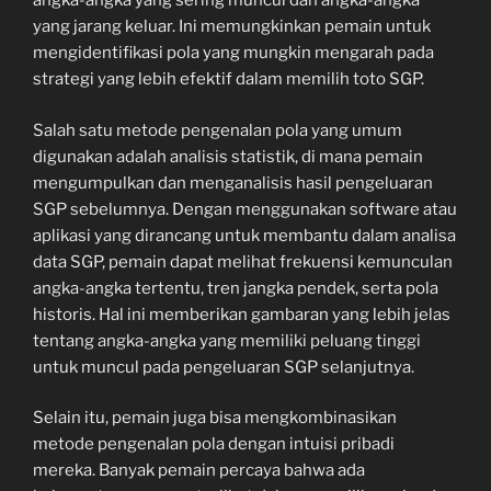
angka-angka yang sering muncul dan angka-angka
yang jarang keluar. Ini memungkinkan pemain untuk
mengidentifikasi pola yang mungkin mengarah pada
strategi yang lebih efektif dalam memilih toto SGP.
Salah satu metode pengenalan pola yang umum
digunakan adalah analisis statistik, di mana pemain
mengumpulkan dan menganalisis hasil pengeluaran
SGP sebelumnya. Dengan menggunakan software atau
aplikasi yang dirancang untuk membantu dalam analisa
data SGP, pemain dapat melihat frekuensi kemunculan
angka-angka tertentu, tren jangka pendek, serta pola
historis. Hal ini memberikan gambaran yang lebih jelas
tentang angka-angka yang memiliki peluang tinggi
untuk muncul pada pengeluaran SGP selanjutnya.
Selain itu, pemain juga bisa mengkombinasikan
metode pengenalan pola dengan intuisi pribadi
mereka. Banyak pemain percaya bahwa ada