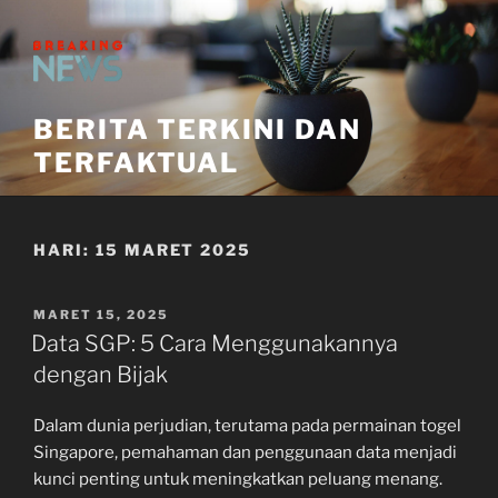
Skip
to
content
BERITA TERKINI DAN
TERFAKTUAL
HARI:
15 MARET 2025
POSTED
MARET 15, 2025
ON
Data SGP: 5 Cara Menggunakannya
dengan Bijak
Dalam dunia perjudian, terutama pada permainan togel
Singapore, pemahaman dan penggunaan data menjadi
kunci penting untuk meningkatkan peluang menang.