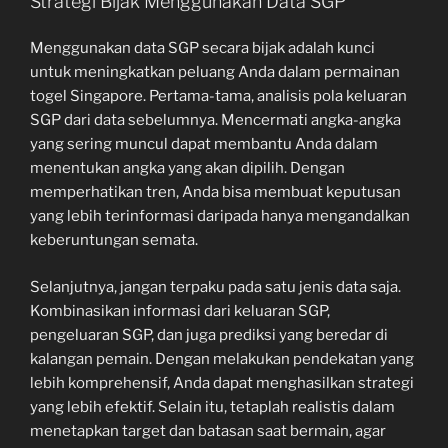
Strategi Bijak Menggunakan Data SGP
Menggunakan data SGP secara bijak adalah kunci
untuk meningkatkan peluang Anda dalam permainan
togel Singapore. Pertama-tama, analisis pola keluaran
SGP dari data sebelumnya. Mencermati angka-angka
yang sering muncul dapat membantu Anda dalam
menentukan angka yang akan dipilih. Dengan
memperhatikan tren, Anda bisa membuat keputusan
yang lebih terinformasi daripada hanya mengandalkan
keberuntungan semata.
Selanjutnya, jangan terpaku pada satu jenis data saja.
Kombinasikan informasi dari keluaran SGP,
pengeluaran SGP, dan juga prediksi yang beredar di
kalangan pemain. Dengan melakukan pendekatan yang
lebih komprehensif, Anda dapat menghasilkan strategi
yang lebih efektif. Selain itu, tetaplah realistis dalam
menetapkan target dan batasan saat bermain, agar