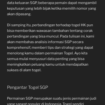
data keluaran SGP, beberapa pemain dapat mengambil
keputusan yang lebih bijak ketika memilih nomor yang
akan dipasang.
Di samping itu, perbandingan terhadap togel HK pun
bisa memberikan wawasan tambahan tentang corak
pertandingan yang bisa muncul. Pada tulisan ini, kami
akan membahas analisis informasi SGP secara
komprehensif, memberi tips dan strategi yang dapat
menolong kamu dalam permainan Togel. Ayo kita
semua mulai menyusuri data penting yang bisa
meningkatkan peluang kamu untuk mendapatkan
sukses di alam togel.
Pengantar Togel SGP
Permainan SGP merupakan suatu jenis permainan judi
yang sangat populer di Indonesia. Togel sendiri