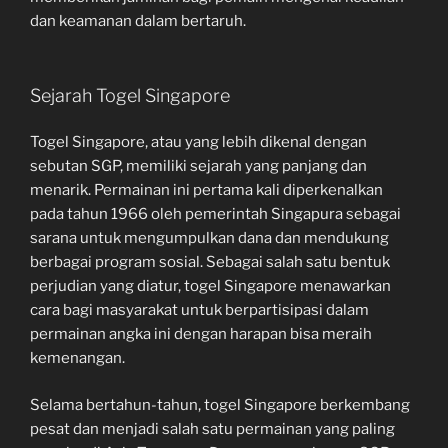
dan keamanan dalam bertaruh.
Sejarah Togel Singapore
Togel Singapore, atau yang lebih dikenal dengan
sebutan SGP, memiliki sejarah yang panjang dan
menarik. Permainan ini pertama kali diperkenalkan
pada tahun 1966 oleh pemerintah Singapura sebagai
sarana untuk mengumpulkan dana dan mendukung
berbagai program sosial. Sebagai salah satu bentuk
perjudian yang diatur, togel Singapore menawarkan
cara bagi masyarakat untuk berpartisipasi dalam
permainan angka ini dengan harapan bisa meraih
kemenangan.
Selama bertahun-tahun, togel Singapore berkembang
pesat dan menjadi salah satu permainan yang paling