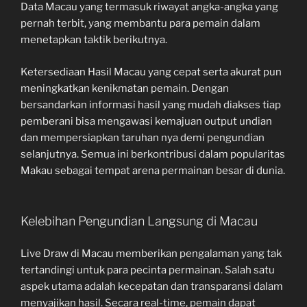
Data Macau yang termasuk riwayat angka-angka yang
pernah terbit, yang membantu para pemain dalam
menetapkan taktik berikutnya.
Ketersediaan Hasil Macau yang cepat serta akurat pun
meningkatkan kenikmatan pemain. Dengan
bersandarkan informasi hasil yang mudah diakses tiap
pemberani bisa mengawasi kemajuan output undian
dan mempersiapkan taruhan nya demi pengundian
selanjutnya. Semua ini berkontribusi dalam popularitas
Makau sebagai tempat arena permainan besar di dunia.
Kelebihan Pengundian Langsung di Macau
Live Draw di Macau memberikan pengalaman yang tak
tertandingi untuk para pecinta permainan. Salah satu
aspek utama adalah kecepatan dan transparansi dalam
menyajikan hasil. Secara real-time, pemain dapat