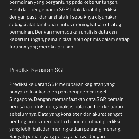
permainan yang bergantung pada keberuntungan.
Hasil dari pengeluaran SGP tidak dapat diprediksi
dengan pasti, dan analisis ini sebaiknya digunakan
sebagai alat tambahan untuk meningkatkan strategi
permainan. Dengan memadukan analisis data dan
keberuntungan, pemain bisa lebih optimis dalam setiap
taruhan yang mereka lakukan.
Prediksi Keluaran SGP
Prediksi keluaran SGP merupakan kegiatan yang
banyak dilakukan oleh para penggemar togel
Singapore. Dengan memanfaatkan data SGP, pemain
berusaha untuk menganalisis pola dan tren keluaran
sebelumnya. Data yang konsisten dan akurat sangat
penting untuk membantu dalam membuat prediksi
yang lebih baik dan meningkatkan peluang menang.
Banyak pemain yang percaya bahwa dengan