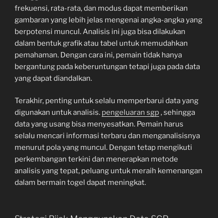
frekuensi, rata-rata, dan modus dapat memberikan
gambaran yang lebih jelas mengenai angka-angka yang
berpotensi muncul. Analisis ini juga bisa dilakukan
dalam bentuk grafik atau tabel untuk memudahkan
pemahaman. Dengan cara ini, pemain tidak hanya
bergantung pada keberuntungan tetapi juga pada data
yang dapat diandalkan.
Terakhir, penting untuk selalu memperbarui data yang
digunakan untuk analisis.
pengeluaran sgp
, sehingga
data yang usang bisa menyesatkan. Pemain harus
selalu mencari informasi terbaru dan menganalisisnya
menurut pola yang muncul. Dengan tetap mengikuti
perkembangan terkini dan menerapkan metode
analisis yang tepat, peluang untuk meraih kemenangan
dalam bermain togel dapat meningkat.