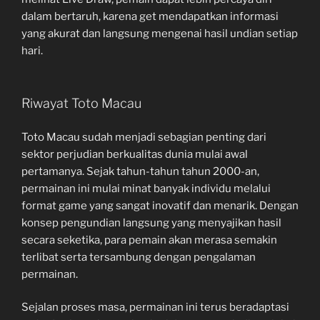
dalam bertaruh, karena get mendapatkan informasi
yang akurat dan langsung mengenai hasil undian setiap
hari.
Riwayat Toto Macau
Toto Macau sudah menjadi sebagian penting dari
sektor perjudian berkualitas dunia mulai awal
pertamanya. Sejak tahun-tahun tahun 2000-an,
permainan ini mulai minat banyak individu melalui
format game yang sangat inovatif dan menarik. Dengan
konsep pengundian langsung yang menyajikan hasil
secara seketika, para pemain akan merasa semakin
terlibat serta tersambung dengan pengalaman
permainan.
Sejalan proses masa, permainan ini terus beradaptasi