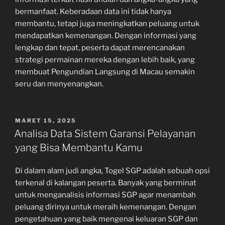
bermanfaat. Keberadaan data ini tidak hanya
membantu, tetapi juga meningkatkan peluang untuk
mendapatkan kemenangan. Dengan informasi yang
lengkap dan tepat, peserta dapat merencanakan
strategi permainan mereka dengan lebih baik, yang
membuat Pengundian Langsung di Macau semakin
seru dan menyenangkan.
POSTED
MARET 15, 2025
ON
Analisa Data Sistem Garansi Pelayanan
yang Bisa Membantu Kamu
Di dalam alam judi angka, Togel SGP adalah sebuah opsi
terkenal di kalangan peserta. Banyak yang berminat
untuk menganalisis informasi SGP agar menambah
peluang dirinya untuk meraih kemenangan. Dengan
pengetahuan yang baik mengenai keluaran SGP dan