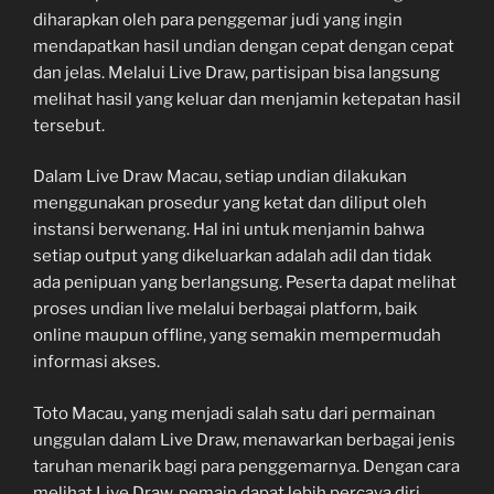
diharapkan oleh para penggemar judi yang ingin
mendapatkan hasil undian dengan cepat dengan cepat
dan jelas. Melalui Live Draw, partisipan bisa langsung
melihat hasil yang keluar dan menjamin ketepatan hasil
tersebut.
Dalam Live Draw Macau, setiap undian dilakukan
menggunakan prosedur yang ketat dan diliput oleh
instansi berwenang. Hal ini untuk menjamin bahwa
setiap output yang dikeluarkan adalah adil dan tidak
ada penipuan yang berlangsung. Peserta dapat melihat
proses undian live melalui berbagai platform, baik
online maupun offline, yang semakin mempermudah
informasi akses.
Toto Macau, yang menjadi salah satu dari permainan
unggulan dalam Live Draw, menawarkan berbagai jenis
taruhan menarik bagi para penggemarnya. Dengan cara
melihat Live Draw, pemain dapat lebih percaya diri