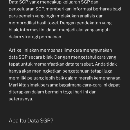
Data SGP, yang mencakup keluaran SGP dan
pengeluaran SGP, memberikan informasi berharga bagi
para pemain yang ingin melakukan analisis dan
memprediksi hasil togel. Dengan pendekatan yang
bijak, informasi ini dapat menjadi alat yang ampuh
dalam strategi permainan.
Artikel ini akan membahas lima cara menggunakan
data SGP secara bijak. Dengan mengetahui cara yang
tepat untuk memanfaatkan data tersebut, Anda tidak
hanya akan meningkatkan pengetahuan tetapi juga
memiliki peluang lebih baik dalam meraih kemenangan.
Mari kita simak bersama bagaimana cara-cara ini dapat
diterapkan dalam bermain togel hari ini dan
seterusnya.
Apa Itu Data SGP?