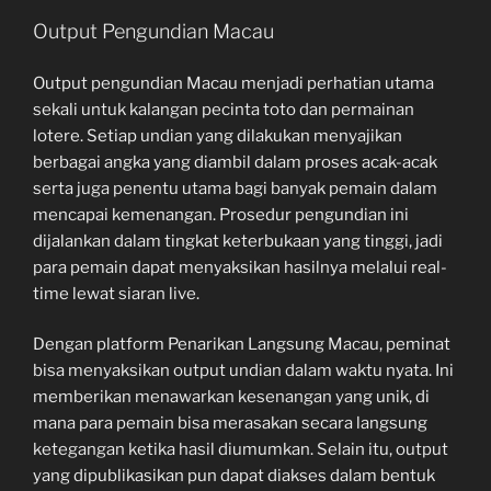
Output Pengundian Macau
Output pengundian Macau menjadi perhatian utama
sekali untuk kalangan pecinta toto dan permainan
lotere. Setiap undian yang dilakukan menyajikan
berbagai angka yang diambil dalam proses acak-acak
serta juga penentu utama bagi banyak pemain dalam
mencapai kemenangan. Prosedur pengundian ini
dijalankan dalam tingkat keterbukaan yang tinggi, jadi
para pemain dapat menyaksikan hasilnya melalui real-
time lewat siaran live.
Dengan platform Penarikan Langsung Macau, peminat
bisa menyaksikan output undian dalam waktu nyata. Ini
memberikan menawarkan kesenangan yang unik, di
mana para pemain bisa merasakan secara langsung
ketegangan ketika hasil diumumkan. Selain itu, output
yang dipublikasikan pun dapat diakses dalam bentuk