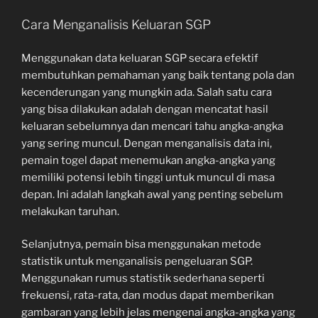
Cara Menganalisis Keluaran SGP
Menggunakan data keluaran SGP secara efektif
membutuhkan pemahaman yang baik tentang pola dan
kecenderungan yang mungkin ada. Salah satu cara
yang bisa dilakukan adalah dengan mencatat hasil
keluaran sebelumnya dan mencari tahu angka-angka
yang sering muncul. Dengan menganalisis data ini,
pemain togel dapat menemukan angka-angka yang
memiliki potensi lebih tinggi untuk muncul di masa
depan. Ini adalah langkah awal yang penting sebelum
melakukan taruhan.
Selanjutnya, pemain bisa menggunakan metode
statistik untuk menganalisis pengeluaran SGP.
Menggunakan rumus statistik sederhana seperti
frekuensi, rata-rata, dan modus dapat memberikan
gambaran yang lebih jelas mengenai angka-angka yang