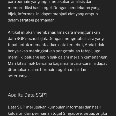
para pemain yang ingin melakukan analisis dan
memprediksi hasil togel. Dengan pendekatan yang
bijak, informasi ini dapat menjadi alat yang ampuh
dalam strategi permainan.
Artikel ini akan membahas lima cara menggunakan
data SGP secara bijak. Dengan mengetahui cara yang
tepat untuk memanfaatkan data tersebut, Anda tidak
hanya akan meningkatkan pengetahuan tetapi juga
memiliki peluang lebih baik dalam meraih kemenangan.
Mari kita simak bersama bagaimana cara-cara ini dapat
diterapkan dalam bermain togel hari ini dan
seterusnya.
Apa Itu Data SGP?
Data SGP merupakan kumpulan informasi dan hasil
keluaran dari permainan togel Singapore. Setiap angka