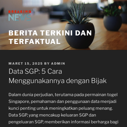
Skip
to
content
BERITA TERKINI DAN
TERFAKTUAL
POSTED
MARET 15, 2025
BY
ADMIN
ON
Data SGP: 5 Cara
Menggunakannya dengan Bijak
Dalam dunia perjudian, terutama pada permainan togel
Singapore, pemahaman dan penggunaan data menjadi
kunci penting untuk meningkatkan peluang menang.
Data SGP, yang mencakup keluaran SGP dan
pengeluaran SGP, memberikan informasi berharga bagi