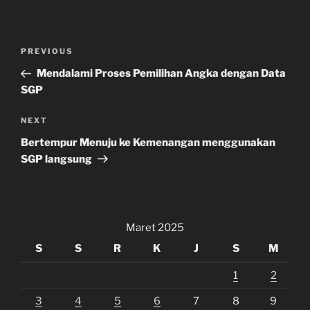
Navigasi
Previous
PREVIOUS
pos
Post
Mendalami Proses Pemilihan Angka dengan Data
SGP
Next
NEXT
Post
Bertempur Menuju ke Kemenangan menggunakan
SGP langsung
Maret 2025
S
S
R
K
J
S
M
1
2
3
4
5
6
7
8
9