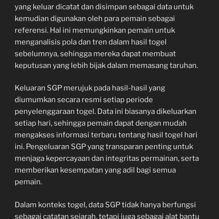
yang keluar dicatat dan disimpan sebagai data untuk
kemudian digunakan oleh para pemain sebagai
referensi. Hal ini memungkinkan pemain untuk
menganalisis pola dan tren dalam hasil togel
sebelumnya, sehingga mereka dapat membuat
keputusan yang lebih bijak dalam memasang taruhan.
Keluaran SGP merujuk pada hasil-hasil yang
diumumkan secara resmi setiap periode
penyelenggaraan togel. Data ini biasanya dikeluarkan
setiap hari, sehingga pemain dapat dengan mudah
mengakses informasi terbaru tentang hasil togel hari
ini. Pengeluaran SGP yang transparan penting untuk
menjaga kepercayaan dan integritas permainan, serta
memberikan kesempatan yang adil bagi semua
pemain.
Dalam konteks togel, data SGP tidak hanya berfungsi
sebagai catatan sejarah, tetapi juga sebagai alat bantu