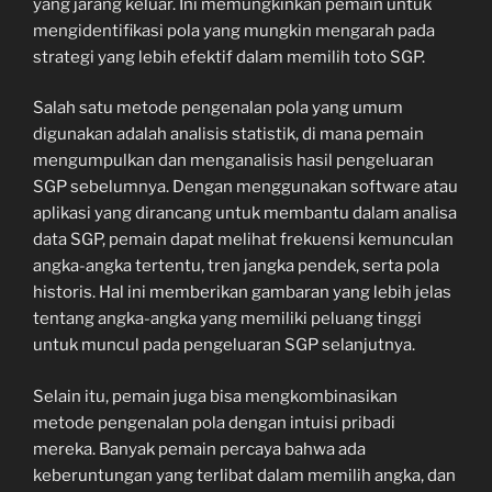
yang jarang keluar. Ini memungkinkan pemain untuk
mengidentifikasi pola yang mungkin mengarah pada
strategi yang lebih efektif dalam memilih toto SGP.
Salah satu metode pengenalan pola yang umum
digunakan adalah analisis statistik, di mana pemain
mengumpulkan dan menganalisis hasil pengeluaran
SGP sebelumnya. Dengan menggunakan software atau
aplikasi yang dirancang untuk membantu dalam analisa
data SGP, pemain dapat melihat frekuensi kemunculan
angka-angka tertentu, tren jangka pendek, serta pola
historis. Hal ini memberikan gambaran yang lebih jelas
tentang angka-angka yang memiliki peluang tinggi
untuk muncul pada pengeluaran SGP selanjutnya.
Selain itu, pemain juga bisa mengkombinasikan
metode pengenalan pola dengan intuisi pribadi
mereka. Banyak pemain percaya bahwa ada
keberuntungan yang terlibat dalam memilih angka, dan