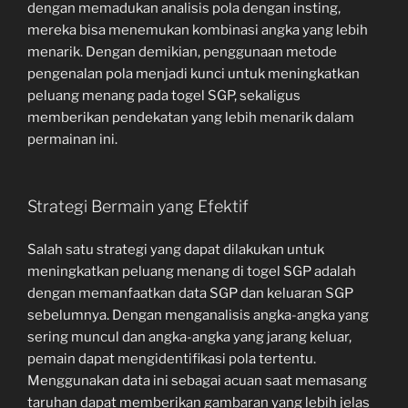
dengan memadukan analisis pola dengan insting,
mereka bisa menemukan kombinasi angka yang lebih
menarik. Dengan demikian, penggunaan metode
pengenalan pola menjadi kunci untuk meningkatkan
peluang menang pada togel SGP, sekaligus
memberikan pendekatan yang lebih menarik dalam
permainan ini.
Strategi Bermain yang Efektif
Salah satu strategi yang dapat dilakukan untuk
meningkatkan peluang menang di togel SGP adalah
dengan memanfaatkan data SGP dan keluaran SGP
sebelumnya. Dengan menganalisis angka-angka yang
sering muncul dan angka-angka yang jarang keluar,
pemain dapat mengidentifikasi pola tertentu.
Menggunakan data ini sebagai acuan saat memasang
taruhan dapat memberikan gambaran yang lebih jelas