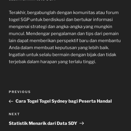
Terakhir, bergabunglah dengan komunitas atau forum
togel SGP untuk berdiskusi dan bertukar informasi
mengenai strategi dan angka-angka yang mungkin
muncul. Mendengar pengalaman dan tips dari pemain
lain dapat memberikan perspektif baru dan membantu
Anda dalam membuat keputusan yang lebih baik.
Ingatlah untuk selalu bermain dengan bijak dan tidak
terjebak dalam harapan yang terlalu tinggi.
Navigasi
Previous
PREVIOUS
pos
Post
Cara Togel Togel Sydney bagi Peserta Handal
Next
NEXT
Post
Statistik Menarik dari Data SDY