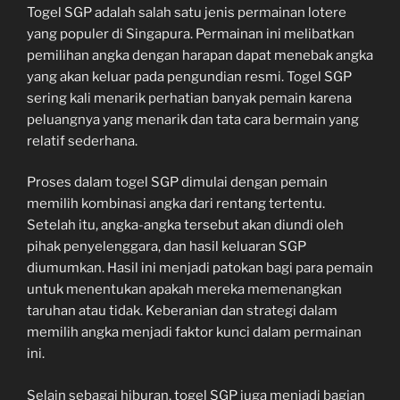
Togel SGP adalah salah satu jenis permainan lotere
yang populer di Singapura. Permainan ini melibatkan
pemilihan angka dengan harapan dapat menebak angka
yang akan keluar pada pengundian resmi. Togel SGP
sering kali menarik perhatian banyak pemain karena
peluangnya yang menarik dan tata cara bermain yang
relatif sederhana.
Proses dalam togel SGP dimulai dengan pemain
memilih kombinasi angka dari rentang tertentu.
Setelah itu, angka-angka tersebut akan diundi oleh
pihak penyelenggara, dan hasil keluaran SGP
diumumkan. Hasil ini menjadi patokan bagi para pemain
untuk menentukan apakah mereka memenangkan
taruhan atau tidak. Keberanian dan strategi dalam
memilih angka menjadi faktor kunci dalam permainan
ini.
Selain sebagai hiburan, togel SGP juga menjadi bagian