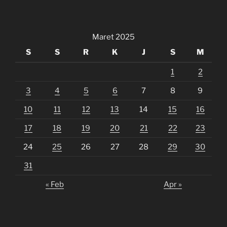
Maret 2025
S
S
R
K
J
S
M
1
2
3
4
5
6
7
8
9
10
11
12
13
14
15
16
17
18
19
20
21
22
23
24
25
26
27
28
29
30
31
« Feb
Apr »