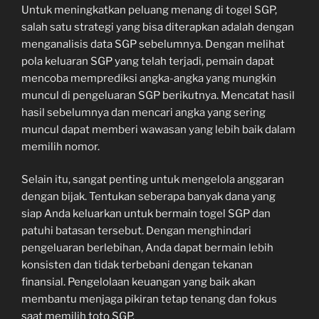
Untuk meningkatkan peluang menang di togel SGP,
salah satu strategi yang bisa diterapkan adalah dengan
menganalisis data SGP sebelumnya. Dengan melihat
pola keluaran SGP yang telah terjadi, pemain dapat
mencoba memprediksi angka-angka yang mungkin
muncul di pengeluaran SGP berikutnya. Mencatat hasil
hasil sebelumnya dan mencari angka yang sering
muncul dapat memberi wawasan yang lebih baik dalam
memilih nomor.
Selain itu, sangat penting untuk mengelola anggaran
dengan bijak. Tentukan seberapa banyak dana yang
siap Anda keluarkan untuk bermain togel SGP dan
patuhi batasan tersebut. Dengan menghindari
pengeluaran berlebihan, Anda dapat bermain lebih
konsisten dan tidak terbebani dengan tekanan
finansial. Pengelolaan keuangan yang baik akan
membantu menjaga pikiran tetap tenang dan fokus
saat memilih toto SGP.