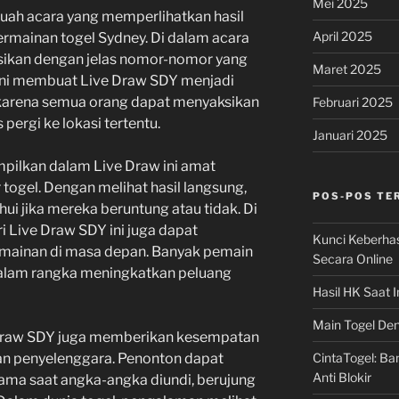
Mei 2025
ah acara yang memperlihatkan hasil
April 2025
ermainan togel Sydney. Di dalam acara
ksikan dengan jelas nomor-nomor yang
Maret 2025
. Ini membuat Live Draw SDY menjadi
, karena semua orang dapat menyaksikan
Februari 2025
pergi ke lokasi tertentu.
Januari 2025
pilkan dalam Live Draw ini amat
togel. Dengan melihat hasil langsung,
POS-POS TE
i jika mereka beruntung atau tidak. Di
ri Live Draw SDY ini juga dapat
Kunci Keberha
ermainan di masa depan. Banyak pemain
Secara Online
alam rangka meningkatkan peluang
Hasil HK Saat I
Main Togel Den
ve Draw SDY juga memberikan kesempatan
CintaTogel: Ban
dan penyelenggara. Penonton dapat
Anti Blokir
ma saat angka-angka diundi, berujung