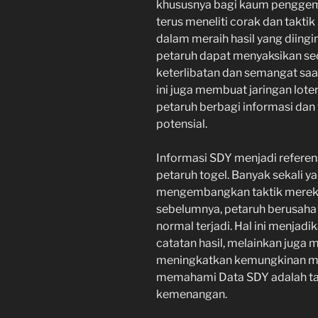
khususnya bagi kaum penggem
terus meneliti corak dan takt
dalam meraih hasil yang diingi
petaruh dapat menyaksikan se
keterlibatan dan semangat s
ini juga membuat jaringan lot
petaruh berbagi informasi da
potensial.
Informasi SDY menjadi referen
petaruh togel. Banyak sekali 
mengembangkan taktik mereka.
sebelumnya, petaruh berusah
normal terjadi. Hal ini menjad
catatan hasil, melainkan juga 
meningkatkan kemungkinan me
memahami Data SDY adalah tah
kemenangan.