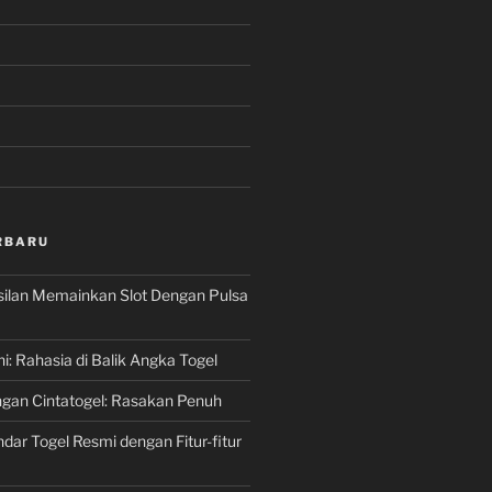
RBARU
silan Memainkan Slot Dengan Pulsa
ni: Rahasia di Balik Angka Togel
gan Cintatogel: Rasakan Penuh
dar Togel Resmi dengan Fitur-fitur