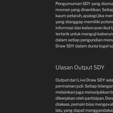
Pengumuman SDY yang diumum
momen yang dinantikan. Seti
kaum petaruh, apalagi jika m
yang dianggap memiliki potens
informasi dan kelancaran ikut
tertarik untuk menguji keberun
dalam setiap pengundian menu
Draw SDY dalam dunia togel saa
Ulasan Output SDY
Output dari Live Draw SDY sela
permainan judi. Setiap bilanga
melainkan juga menunjukkan be
dikerjakan oleh partisipan. D
diakses, pemain bisa mengevalu
lalu, yang dapat menggandaka