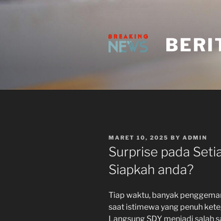
Skip
to
content
BERI
POSTED
MARET 10, 2025
BY
ADMIN
ON
Surprise pada Set
Siapkah anda?
Tiap waktu, banyak penggemar 
saat istimewa yang penuh ket
Langsung SDY menjadi salah sa