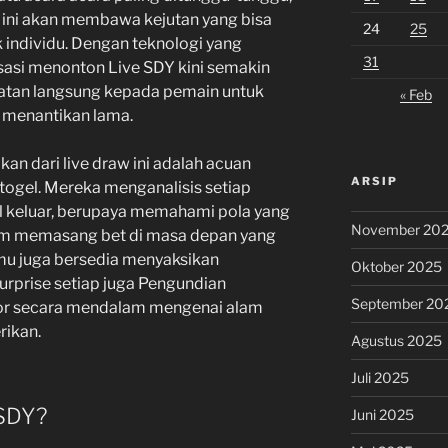
ini akan membawa kejutan yang bisa
24
25
individu. Dengan teknologi yang
31
sasi menonton Live SDY kini semakin
tan langsung kepada pemain untuk
« Feb
s menantikan lama.
kan dari live draw ini adalah acuan
ARSIP
 togel. Mereka menganalisis setiap
l keluar, berupaya memahami pola yang
November 20
m memasang bet di masa depan yang
u juga bersedia menyaksikan
Oktober 2025
rprise setiap juga Pengundian
September 20
lor secara mendalam mengenai alam
rikan.
Agustus 2025
Juli 2025
 SDY?
Juni 2025