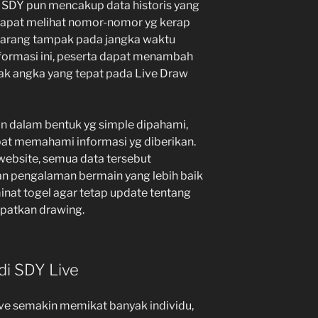
 SDY pun mencakup data historis yang
 dapat melihat nomor-nomor yg kerap
 jarang tampak pada jangka waktu
formasi ini, peserta dapat menambah
k angka yang tepat pada Live Draw
an dalam bentuk yg simple dipahami,
at memahami informasi yg diberikan.
ebsite, semua data tersebut
n pengalaman bermain yang lebih baik
inat togel agar tetap update tentang
apatkan drawing.
di SDY Live
ve semakin memikat banyak individu,