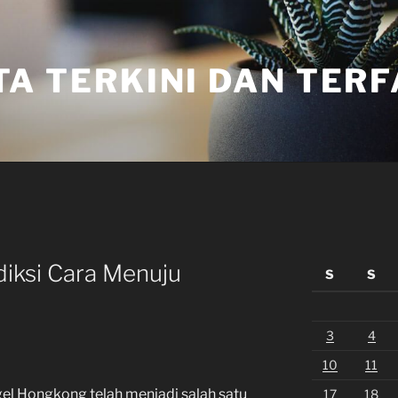
TA TERKINI DAN TER
iksi Cara Menuju
S
S
3
4
10
11
gel Hongkong telah menjadi salah satu
17
18