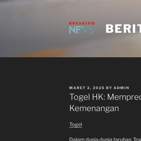
Skip
to
content
BERI
POSTED
MARET 2, 2025
BY
ADMIN
ON
Togel HK: Mempred
Kemenangan
Togel
Dalam dunia dunia taruhan, To