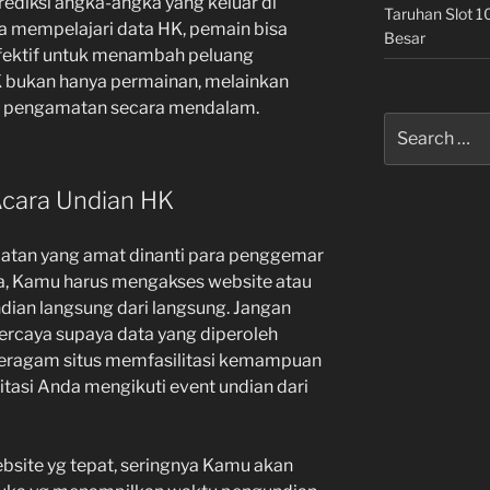
ediksi angka-angka yang keluar di
Taruhan Slot 1
 mempelajari data HK, pemain bisa
Besar
efektif untuk menambah peluang
 bukan hanya permainan, melainkan
dan pengamatan secara mendalam.
Search
for:
cara Undian HK
atan yang amat dinanti para penggemar
ya, Kamu harus mengakses website atau
ian langsung dari langsung. Jangan
percaya supaya data yang diperoleh
 Beragam situs memfasilitasi kemampuan
itasi Anda mengikuti event undian dari
site yg tepat, seringnya Kamu akan