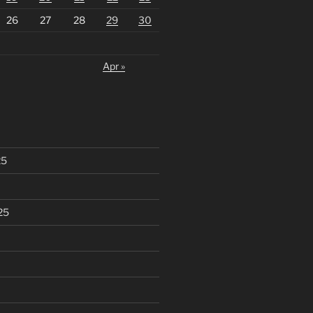
26
27
28
29
30
Apr »
25
25