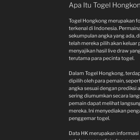
Apa Itu Togel Hongko
Togel Hongkong merupakan fo
terkenal di Indonesia. Permain
sekumpulan angka yang ada, d
telah mereka pilih akan keluar p
menyajikan hasil live draw yan
terutama para pecinta togel.
Dalam Togel Hongkong, terdapa
dipilih oleh para pemain, sepe
angka sesuai dengan prediksi a
sering diumumkan secara langs
pemain dapat melihat langsung
mereka. Ini menyediakan pen
penggemar togel.
Data HK merupakan informasi 