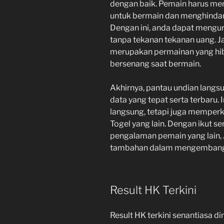
dengan baik. Pemain harus me
untuk bermain dan menghindari
Dengan ini, anda dapat mengur
tanpa tekanan tekanan uang. J
merupakan permainan yang hib
bersenang saat bermain.
Akhirnya, pantau undian lang
data yang tepat serta terbaru.
langsung, tetapi juga memper
Togel yang lain. Dengan ikut s
pengalaman pemain yang lain
tambahan dalam mengembangk
Result HK Terkini
Result HK terkini senantiasa d