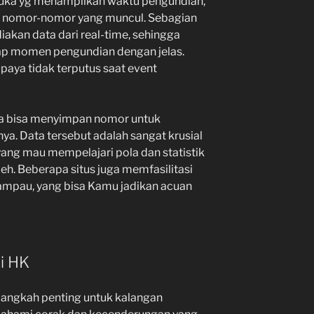
uka yg menampilkan waktu pengundian,
an nomor-nomor yang muncul. Sebagian
kan data dari real-time, sehingga
ap momen pengundian dengan jelas.
paya tidak terputus saat event
nda bisa menyimpan nomor untuk
nya. Data tersebut adalah sangat krusial
ang mau mempelajari pola dan statistik
leh. Beberapa situs juga memfasilitasi
 lampau, yang bisa Kamu jadikan acuan
i HK
angkah penting untuk kalangan