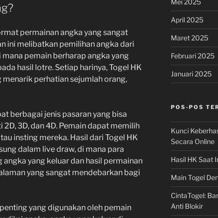
Mei 2025
ng?
April 2025
rmat permainan angka yang sangat
Maret 2025
an ini melibatkan pemilihan angka dari
i mana pemain berharap angka yang
Februari 2025
ada hasil lotre. Setiap harinya, Togel HK
Januari 2025
g menarik perhatian sejumlah orang,
POS-POS TE
t berbagai jenis pasaran yang bisa
rti 2D, 3D, dan 4D. Pemain dapat memilih
Kunci Keberha
tau insting mereka. Hasil dari Togel HK
Secara Online
ung dalam live draw, di mana para
Hasil HK Saat I
 angka yang keluar dan hasil permainan
galaman yang sangat mendebarkan bagi
Main Togel Den
CintaTogel: Ban
Anti Blokir
penting yang digunakan oleh pemain