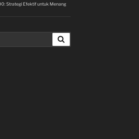
00: Strategi Efektif untuk Menang
Search