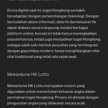
Di era digital saat ini, togel Hongkong semakin
beradaptasi dengan perkembangan teknologi. Dengan
kemudahan akses informasi, data hk dan keluaran hk
dapat diakses secara langsung melalui berbagai
platform online. Inovasi ini tidak hanya meningkatkan
popularitasnya, tetapi juga menjadikan togel Hongkong
sebagai salah satu bentuk perjudian yang terintegrasi
dengan gaya hidup modern, tanpa menghilangkan nilai-
nilai tradisional yang telah ada sejak awal.
Mekanisme HK Lotto
Mekanisme HK Lotto merupakan sistem yang
digunakan untuk menentukan keluaran angka dalam
permainan togel Hongkong. Proses ini dimulai dengan
pengundian angka yang dilakukan secara acak,