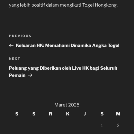
yang lebih positif dalam mengikuti Togel Hongkong.
Navigasi
Previous
PREVIOUS
pos
Post
Keluaran HK: Memahami Dinamika Angka Togel
Next
NEXT
Post
Peluang yang Diberikan oleh Live HK bagi Seluruh
Pemain
Maret 2025
S
S
R
K
J
S
M
1
2