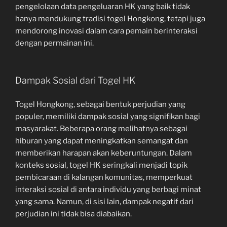
pengelolaan data pengeluaran HK yang baik tidak
hanya mendukung tradisi togel Hongkong, tetapi juga
mendorong inovasi dalam cara pemain berinteraksi
dengan permainan ini.
Dampak Sosial dari Togel HK
Togel Hongkong, sebagai bentuk perjudian yang
populer, memiliki dampak sosial yang signifikan bagi
masyarakat. Beberapa orang melihatnya sebagai
hiburan yang dapat meningkatkan semangat dan
memberikan harapan akan keberuntungan. Dalam
konteks sosial, togel HK seringkali menjadi topik
pembicaraan di kalangan komunitas, memperkuat
interaksi sosial di antara individu yang berbagi minat
yang sama. Namun, di sisi lain, dampak negatif dari
perjudian ini tidak bisa diabaikan.