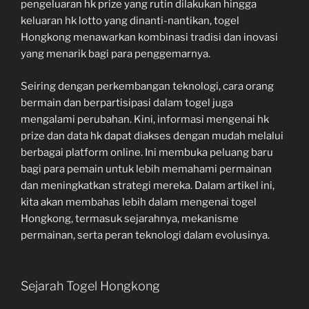
pengeluaran hk prize yang rutin dilakukan hingga
keluaran hk lotto yang dinanti-nantikan, togel
Hongkong menawarkan kombinasi tradisi dan inovasi
yang menarik bagi para penggemarnya.
Seiring dengan perkembangan teknologi, cara orang
bermain dan berpartisipasi dalam togel juga
mengalami perubahan. Kini, informasi mengenai hk
prize dan data hk dapat diakses dengan mudah melalui
berbagai platform online. Ini membuka peluang baru
bagi para pemain untuk lebih memahami permainan
dan meningkatkan strategi mereka. Dalam artikel ini,
kita akan membahas lebih dalam mengenai togel
Hongkong, termasuk sejarahnya, mekanisme
permainan, serta peran teknologi dalam evolusinya.
Sejarah Togel Hongkong