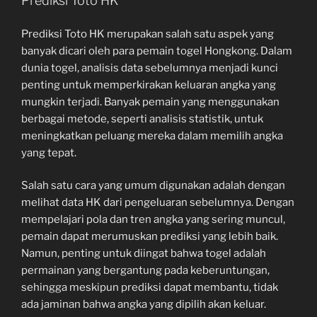
Prediksi Toto HK
Prediksi Toto HK merupakan salah satu aspek yang
banyak dicari oleh para pemain togel Hongkong. Dalam
dunia togel, analisis data sebelumnya menjadi kunci
penting untuk memperkirakan keluaran angka yang
mungkin terjadi. Banyak pemain yang menggunakan
berbagai metode, seperti analisis statistik, untuk
meningkatkan peluang mereka dalam memilih angka
yang tepat.
Salah satu cara yang umum digunakan adalah dengan
melihat data HK dari pengeluaran sebelumnya. Dengan
mempelajari pola dan tren angka yang sering muncul,
pemain dapat merumuskan prediksi yang lebih baik.
Namun, penting untuk diingat bahwa togel adalah
permainan yang bergantung pada keberuntungan,
sehingga meskipun prediksi dapat membantu, tidak
ada jaminan bahwa angka yang dipilih akan keluar.