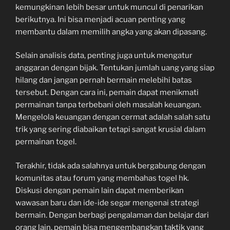
kemungkinan lebih besar untuk muncul di penarikan
berikutnya. Ini bisa menjadi acuan penting yang
membantu dalam memilih angka yang akan dipasang.
Selain analisis data, penting juga untuk mengatur
anggaran dengan bijak. Tentukan jumlah uang yang siap
hilang dan jangan pernah bermain melebihi batas
tersebut. Dengan cara ini, pemain dapat menikmati
permainan tanpa terbebani oleh masalah keuangan.
Mengelola keuangan dengan cermat adalah salah satu
trik yang sering diabaikan tetapi sangat krusial dalam
permainan togel.
Terakhir, tidak ada salahnya untuk bergabung dengan
komunitas atau forum yang membahas togel hk.
Diskusi dengan pemain lain dapat memberikan
wawasan baru dan ide-ide segar mengenai strategi
bermain. Dengan berbagi pengalaman dan belajar dari
orang lain, pemain bisa mengembangkan taktik yang