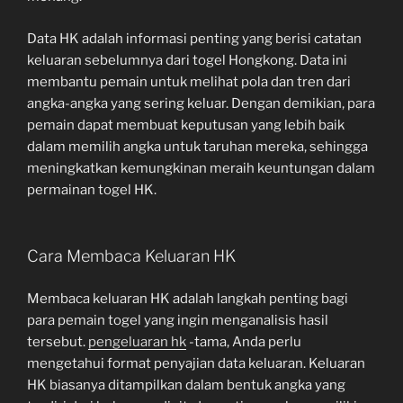
Data HK adalah informasi penting yang berisi catatan
keluaran sebelumnya dari togel Hongkong. Data ini
membantu pemain untuk melihat pola dan tren dari
angka-angka yang sering keluar. Dengan demikian, para
pemain dapat membuat keputusan yang lebih baik
dalam memilih angka untuk taruhan mereka, sehingga
meningkatkan kemungkinan meraih keuntungan dalam
permainan togel HK.
Cara Membaca Keluaran HK
Membaca keluaran HK adalah langkah penting bagi
para pemain togel yang ingin menganalisis hasil
tersebut.
pengeluaran hk
-tama, Anda perlu
mengetahui format penyajian data keluaran. Keluaran
HK biasanya ditampilkan dalam bentuk angka yang