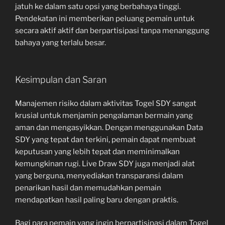
jatuh ke dalam satu opsi yang berbahaya tinggi.
Pendekatan ini memberikan peluang pemain untuk
secara aktif aktif dan berpartisipasi tanpa menanggung
bahaya yang terlalu besar.
Kesimpulan dan Saran
Manajemen risiko dalam aktivitas Togel SDY sangat
krusial untuk menjamin pengalaman bermain yang
aman dan mengasyikkan. Dengan menggunakan Data
SDY yang tepat dan terkini, pemain dapat membuat
keputusan yang lebih tepat dan meminimalkan
kemungkinan rugi. Live Draw SDY juga menjadi alat
yang berguna, menyediakan transparansi dalam
penarikan hasil dan memudahkan pemain
mendapatkan hasil paling baru dengan praktis.
Bagi para pemain yang ingin berpartisipasi dalam Togel