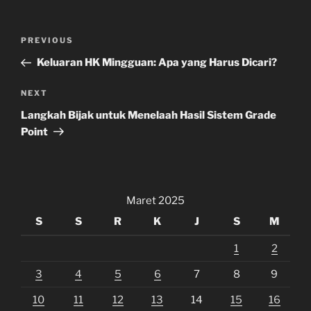
Navigasi
Previous
PREVIOUS
pos
Post
Keluaran HK Mingguan: Apa yang Harus Dicari?
Next
NEXT
Post
Langkah Bijak untuk Menelaah Hasil Sistem Grade
Point
Maret 2025
S
S
R
K
J
S
M
1
2
3
4
5
6
7
8
9
10
11
12
13
14
15
16