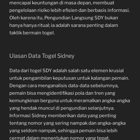
mencapai keuntungan di masa depan, membuat
pengelolaan risiko lebih efisien dan berbasis informasi.
Oleh karena itu, Pengundian Langsung SDY bukan
hanya hanya ritual; ia adalah sarana penting dalam
taktik bermain togel.
Ulasan Data Togel Sidney
Data dari togel SDY adalah salah satu elemen krusial
untuk pengambilan keputusan untuk kalangan pemain.
Dengan cara menganalisis data-data sebelumnya,
pemain bisa mengidentifikasi pola dan tren yang
kemungkinan berguna untuk meramalkan angka-angka
yang hendak muncul di pengundian selanjutnya.
Informasi Sidney memberikan data yang penting
tentang nomor yang sering nampak dan angka-angka
yang seldom nampak, sehingga pemain bisa lebih
cermat dalam menentukan nomor yang tepat.