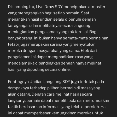
Di samping itu, Live Draw SDY menciptakan atmosfer
yang menegangkan bagi setiap pemain. Saat
menantikan hasil undian selalu dipenuhi dengan
ketegangan, dan melihatnya secara langsung
meningkatkan pengalaman yang tak ternilai. Bagi
banyak orang, ini bukan hanya semata-mata permainan,
tetapi juga merupakan sarana yang menyatukan
mereka dengan masyarakat yang sama. Efek dari
pengalaman ini dapat menghadirkan rasa yang
mendalam jika dibandingkan dengan hanya melihat
hasil yang diposting secara online.
Pentingnya Undian Langsung SDY juga terletak pada
dampaknya terhadap pilihan bermain di masa yang
akan datang. Dengan cara melihat hasil secara
langsung, pemain dapat meneliti pola dan merumuskan
taktik berdasarkan informasi yang telah diperoleh. Hal
ini dapat memperbesar kemungkinan mereka untuk