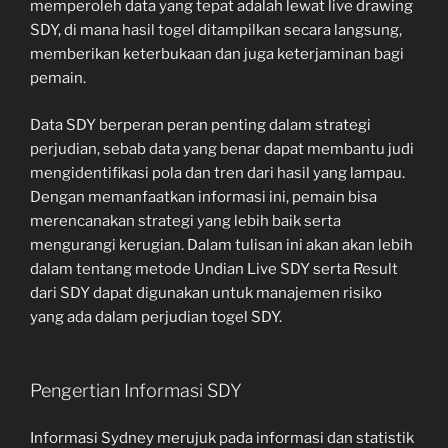
memperoleh data yang tepat adalah lewat live drawing
SDY, di mana hasil togel ditampilkan secara langsung,
memberikan keterbukaan dan juga keterjaminan bagi
pemain.
Data SDY berperan peran penting dalam strategi
perjudian, sebab data yang benar dapat membantu judi
mengidentifikasi pola dan tren dari hasil yang lampau.
Dengan memanfaatkan informasi ini, pemain bisa
merencanakan strategi yang lebih baik serta
mengurangi kerugian. Dalam tulisan ini akan akan lebih
dalam tentang metode Undian Live SDY serta Result
dari SDY dapat digunakan untuk manajemen risiko
yang ada dalam perjudian togel SDY.
Pengertian Informasi SDY
Informasi Sydney merujuk pada informasi dan statistik