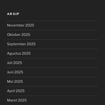
ARSIP
November 2025
Oktober 2025
September 2025
Agustus 2025
Juli 2025
Juni 2025
Mei 2025
April 2025
Maret 2025