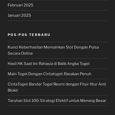
Februari 2025
Januari 2025
POS-POS TERBARU
Kunci Keberhasilan Memainkan Slot Dengan Pulsa
Secara Online
Hasil HK Saat Ini: Rahasia di Balik Angka Togel
Main Togel Dengan Cintatogel: Rasakan Penuh
CintaTogel: Bandar Togel Resmi dengan Fitur-fitur Anti
Blokir
Taruhan Slot 100: Strategi Efektif untuk Menang Besar