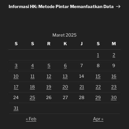
Post
Informasi HK: Metode Pintar Memanfaatkan Data
Maret 2025
S
S
R
K
J
S
M
1
2
3
4
5
6
7
8
9
10
11
12
13
14
15
16
17
18
19
20
21
22
23
24
25
26
27
28
29
30
31
« Feb
Apr »