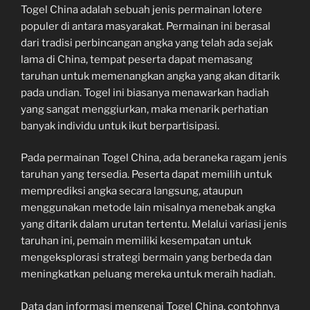
Togel China adalah sebuah jenis permainan lotere
populer di antara masyarakat. Permainan ini berasal
dari tradisi perbincangan angka yang telah ada sejak
lama di China, tempat peserta dapat memasang
taruhan untuk memenangkan angka yang akan ditarik
pada undian. Togel ini biasanya menawarkan hadiah
yang sangat menggiurkan, maka menarik perhatian
banyak individu untuk ikut berpartisipasi.
Pada permainan Togel China, ada beraneka ragam jenis
taruhan yang tersedia. Peserta dapat memilih untuk
memprediksi angka secara langsung, ataupun
menggunakan metode lain misalnya menebak angka
yang ditarik dalam urutan tertentu. Melalui variasi jenis
taruhan ini, pemain memiliki kesempatan untuk
mengeksplorasi strategi bermain yang berbeda dan
meningkatkan peluang mereka untuk meraih hadiah.
Data dan informasi mengenai Togel China, contohnya