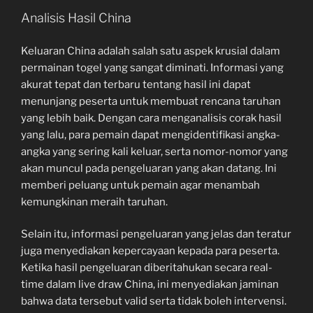
Analisis Hasil China
Keluaran China adalah salah satu aspek krusial dalam
permainan togel yang sangat diminati. Informasi yang
akurat tepat dan terbaru tentang hasil ini dapat
menunjang peserta untuk membuat rencana taruhan
yang lebih baik. Dengan cara menganalisis corak hasil
yang lalu, para pemain dapat mengidentifikasi angka-
angka yang sering kali keluar, serta nomor-nomor yang
akan muncul pada pengeluaran yang akan datang. Ini
memberi peluang untuk pemain agar menambah
kemungkinan meraih taruhan.
Selain itu, informasi pengeluaran yang jelas dan teratur
juga menyediakan kepercayaan kepada para peserta.
Ketika hasil pengeluaran diberitahukan secara real-
time dalam live draw China, ini menyediakan jaminan
bahwa data tersebut valid serta tidak boleh intervensi.