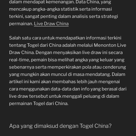
dalam mendapat kemenangan. Data China, yang
mencakup angka-angka statistik serta informasi
terkini, sangat penting dalam analisis serta strategi
permainan.
Live Draw China
Salah satu cara untuk mendapatkan informasi terkini
tentang Togel dari China adalah melalui Menonton Live
Draw China. Dengan menyaksikan live draw ini secara
real-time, pemain bisa melihat angka yang keluar yang
sebenarnya serta memperkirakan pola atau cenderung
yang mungkin akan muncul di masa mendatang. Dalam
artikel ini kami akan membahas lebih jauh mengenai
cara menggunakan data-data dan info yang berasal dari
live draw tersebut untuk menggali peluang di dalam
permainan Togel dari China.
Apa yang dimaksud dengan Togel China?