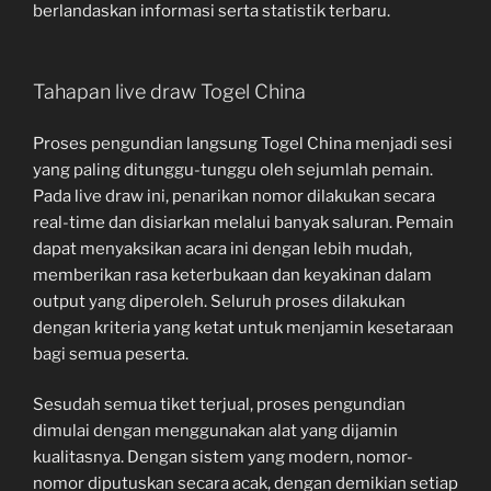
berlandaskan informasi serta statistik terbaru.
Tahapan live draw Togel China
Proses pengundian langsung Togel China menjadi sesi
yang paling ditunggu-tunggu oleh sejumlah pemain.
Pada live draw ini, penarikan nomor dilakukan secara
real-time dan disiarkan melalui banyak saluran. Pemain
dapat menyaksikan acara ini dengan lebih mudah,
memberikan rasa keterbukaan dan keyakinan dalam
output yang diperoleh. Seluruh proses dilakukan
dengan kriteria yang ketat untuk menjamin kesetaraan
bagi semua peserta.
Sesudah semua tiket terjual, proses pengundian
dimulai dengan menggunakan alat yang dijamin
kualitasnya. Dengan sistem yang modern, nomor-
nomor diputuskan secara acak, dengan demikian setiap