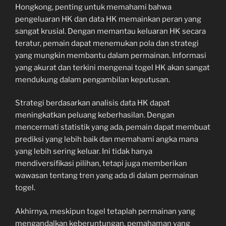
Hongkong, penting untuk memahami bahwa
pengeluaran HK dan data HK memainkan peran yang
sangat krusial. Dengan memantau keluaran HK secara
teratur, pemain dapat menemukan pola dan strategi
yang mungkin membantu dalam permainan. Informasi
yang akurat dan terkini mengenai togel HK akan sangat
mendukung dalam pengambilan keputusan.
Strategi berdasarkan analisis data HK dapat
meningkatkan peluang keberhasilan. Dengan
mencermati statistik yang ada, pemain dapat membuat
prediksi yang lebih baik dan memahami angka mana
yang lebih sering keluar. Ini tidak hanya
mendiversifikasi pilihan, tetapi juga memberikan
wawasan tentang tren yang ada di dalam permainan
togel.
Akhirnya, meskipun togel tetaplah permainan yang
mengandalkan keberuntungan, pemahaman yang