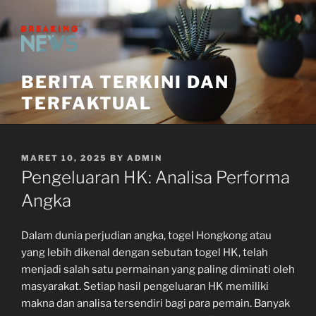
Skip
to
content
BERITA TERKINI DAN
TERFAKTUAL
POSTED
MARET 10, 2025
BY
ADMIN
ON
Pengeluaran HK: Analisa Performa
Angka
Dalam dunia perjudian angka, togel Hongkong atau
yang lebih dikenal dengan sebutan togel HK, telah
menjadi salah satu permainan yang paling diminati oleh
masyarakat. Setiap hasil pengeluaran HK memiliki
makna dan analisa tersendiri bagi para pemain. Banyak