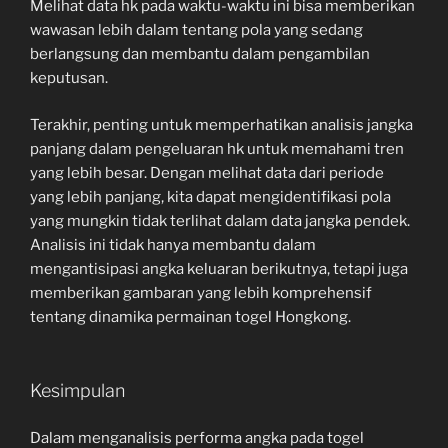
Melihat data hk pada waktu-waktu ini bisa memberikan
wawasan lebih dalam tentang pola yang sedang
berlangsung dan membantu dalam pengambilan
keputusan.
Terakhir, penting untuk memperhatikan analisis jangka
panjang dalam pengeluaran hk untuk memahami tren
yang lebih besar. Dengan melihat data dari periode
yang lebih panjang, kita dapat mengidentifikasi pola
yang mungkin tidak terlihat dalam data jangka pendek.
Analisis ini tidak hanya membantu dalam
mengantisipasi angka keluaran berikutnya, tetapi juga
memberikan gambaran yang lebih komprehensif
tentang dinamika permainan togel Hongkong.
Kesimpulan
Dalam menganalisis performa angka pada togel